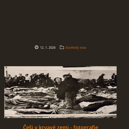
ČERNÁ KNIHA NACIONÁLNÍHO SOCIALISMU
ZLOČINY NACIONÁLNÍHO SOCIALISMU: FAKTA
NÁVŠTĚVNÍ KNIHA
12. 1. 2026
Sovětský svaz
© 2026 eStránky.cz
|
RSS
Češi v krvavé zemi - fotografie