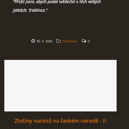
"Přežil jsem, abych podal svědectví o těch velkých
jatkách: Treblince."
30. 3. 2026
Holokaust
0
Zločiny nacistů na českém národě - II