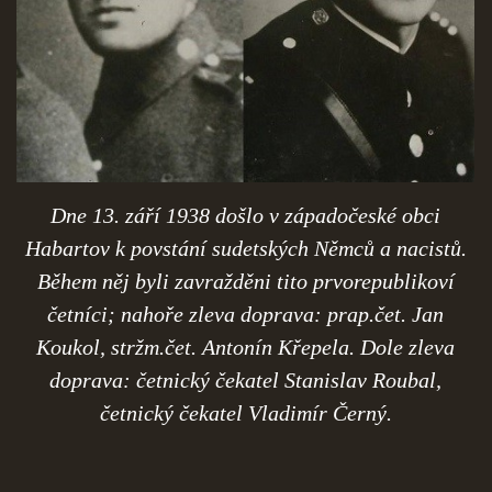
Dne 13. září 1938 došlo v západočeské obci
Habartov k povstání sudetských Němců a nacistů.
Během něj byli zavražděni tito prvorepublikoví
četníci; nahoře zleva doprava: prap.čet. Jan
Koukol, stržm.čet. Antonín Křepela. Dole zleva
doprava: četnický čekatel Stanislav Roubal,
četnický čekatel Vladimír Černý.