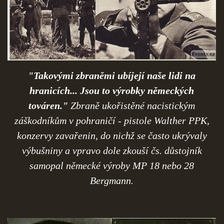
"Takovými zbraněmi ubíjejí naše lidi na
hranicích... Jsou to výrobky německých
továren."
Zbraně ukořistěné nacistickým
záškodníkům v pohraničí - pistole Walther PPK,
konzervy zavařenin, do nichž se často ukrývaly
výbušniny a vpravo dole zkouší čs. důstojník
samopal německé výroby MP 18 nebo 28
Bergmann.