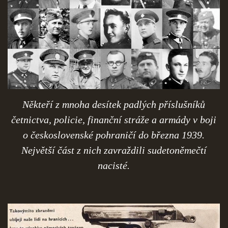
ČERNÁ KNIHA NACIONÁLNÍHO SOCIALISMU
ZLOČINY NACIONÁLNÍHO SOCIALISMU: FAKTA
NÁVŠTĚVNÍ KNIHA
Někteří z mnoha desítek padlých příslušníků
četnictva, policie, finanční stráže a armády v boji
© 2026 eStránky.cz
|
RSS
o československé pohraničí do března 1939.
Největší část z nich zavraždili sudetoněmečtí
nacisté.