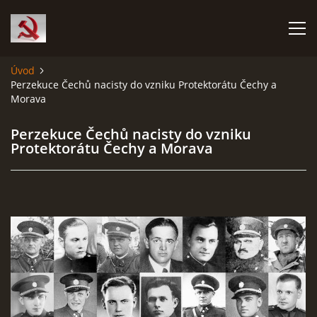
Úvod
Perzekuce Čechů nacisty do vzniku Protektorátu Čechy a
HISTORIE KOMUNISMU
Morava
ČERNÁ KNIHA KOMUNISMU I.
Perzekuce Čechů nacisty do vzniku
Protektorátu Čechy a Morava
ČERNÁ KNIHA KOMUNISMU II.
RUDÝ HLADOMOR: STALINOVA VÁLKA NA UKRAJINĚ
KATYŇSKÝ MASAKR
OSTATNÍ ZLOČINY KOMUNISMU