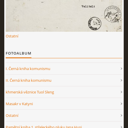
Ostatní
FOTOALBUM
I. Černá kniha komunismu
II. Černá kniha komunismu
khmerská věznice Tuol Sleng
Masakr v Katyni
Ostatní
Pamětní kniha 1. střeleckého pluku Jana Husi