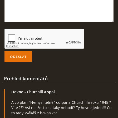
ČERNÁ KNIHA NACIONÁLNÍHO SOCIALISMU
ZLOČINY NACIONÁLNÍHO SOCIALISMU: FAKTA
NÁVŠTĚVNÍ KNIHA
© 2026 eStránky.cz
|
RSS
Přehled komentářů
Hovno
- Churchill a spol.
A co plán "Nemyslitelné" od pana Churchilla roku 1945 ?
Víte ??? Asi ne, že, to se taky nehodí? Ty hovne jeden!!! Co
to tady kvákáš z hovna ???