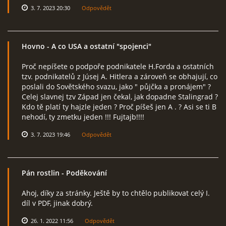
3. 7. 2023 20:30
Odpovědět
Hovno
- A co USA a ostatní "spojenci"
Proč nepíšete o podpoře podnikatele H.Forda a ostatních
tzv. podnikatelů z Júsej A. Hitlera a zároveň se obhajují, co
poslali do Sovětského svazu, jako " půjčka a pronájem" ?
Celej slavnej tzv Západ jen čekal, jak dopadne Stalingrad ?
Kdo tě platí ty hajzle jeden ? Proč píšeš jen A . ? Asi se ti B
nehodí, ty zmetku jeden !!! Fujtajb!!!!
3. 7. 2023 19:46
Odpovědět
Pán rostlin
- Poděkování
Ahoj, díky za stránky. Ještě by to chtělo publikovat celý I.
díl v PDF, jinak dobrý.
26. 1. 2022 11:56
Odpovědět