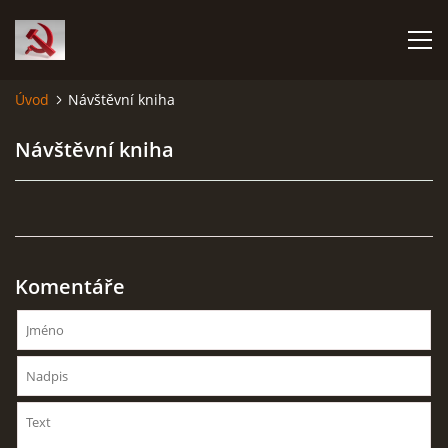
Úvod
Návštěvní kniha
HISTORIE KOMUNISMU
Návštěvní kniha
ČERNÁ KNIHA KOMUNISMU I.
ČERNÁ KNIHA KOMUNISMU II.
Komentáře
RUDÝ HLADOMOR: STALINOVA VÁLKA NA UKRAJINĚ
KATYŇSKÝ MASAKR
OSTATNÍ ZLOČINY KOMUNISMU