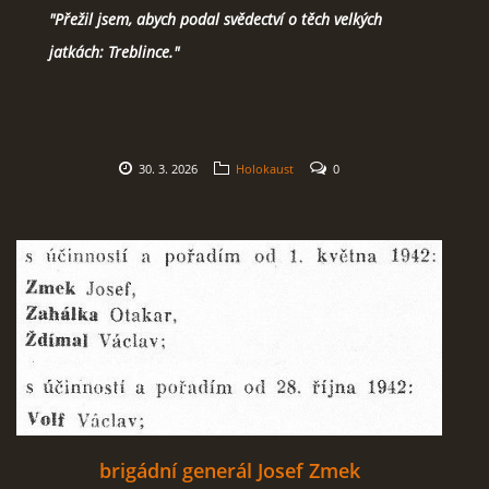
"Přežil jsem, abych podal svědectví o těch velkých
jatkách: Treblince."
30. 3. 2026
Holokaust
0
brigádní generál Josef Zmek