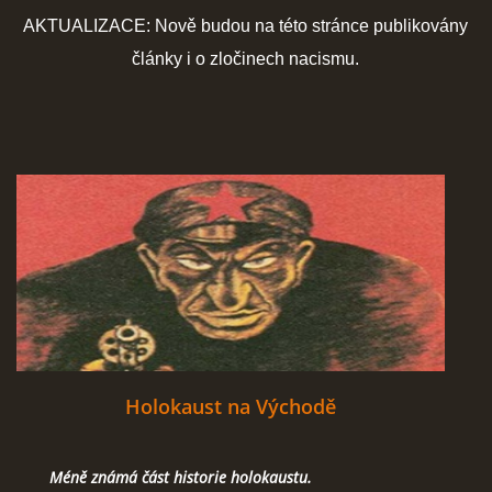
AKTUALIZACE: Nově budou na této stránce publikovány
ČERNÁ KNIHA NACIONÁLNÍHO SOCIALISMU
články i o zločinech nacismu.
ZLOČINY NACIONÁLNÍHO SOCIALISMU: FAKTA
NÁVŠTĚVNÍ KNIHA
© 2026 eStránky.cz
|
RSS
Holokaust na Východě
Méně známá část historie holokaustu.