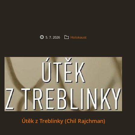
5. 7. 2026
Holokaust
Útěk z Treblinky (Chil Rajchman)