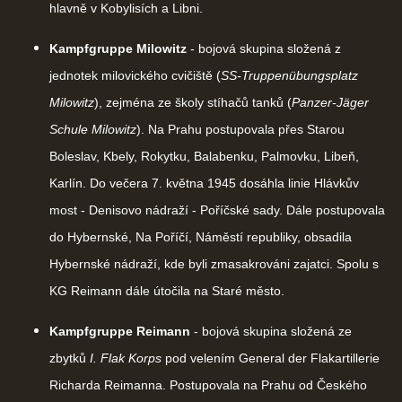
hlavně v Kobylisích a Libni.
Kampfgruppe Milowitz
- bojová skupina složená z
jednotek milovického cvičiště (
SS-Truppenübungsplatz
Milowitz
), zejména ze školy stíhačů tanků (
Panzer-Jäger
Schule Milowitz
). Na Prahu postupovala přes Starou
Boleslav, Kbely, Rokytku, Balabenku, Palmovku, Libeň,
Karlín. Do večera 7. května 1945 dosáhla linie Hlávkův
most - Denisovo nádraží - Poříčské sady. Dále postupovala
do Hybernské, Na Poříčí, Náměstí republiky, obsadila
Hybernské nádraží, kde byli zmasakrováni zajatci. Spolu s
KG Reimann dále útočila na Staré město.
Kampfgruppe Reimann
- bojová skupina složená ze
zbytků
I. Flak Korps
pod velením General der Flakartillerie
Richarda Reimanna. Postupovala na Prahu od Českého