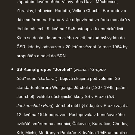
západním levém břehu Vltavy přes Davli, Měchenice,
Zbraslav, Lahovice, Radotín, Velkou Chuchli, Barrandov a
dále směrem na Prahu 5. Je odpovědná za řadu masakrů v
těchto místech. 9. května 1945 ustoupila k americké linii.
Klein se dostal do amerického zajetí, odkud byl vydán do
ČSR, kde byl odsouzen k 20 letům vězení. V roce 1964 byl
propuštěn a odjel do SRN.
SS-Kampfgruppe "Jörchel"
(zvaná i
"Gruppe
Süd"
nebo
"Barbara"
). Bojová skupina pod velením SS-
standartenführera Wolfganga Jörchela (1907-1945, psán i
Joerchel), velitele důstojnické školy SS v Praze (
SS-
Junkerschule Prag
). Jörchel měl být údajně v Praze zajat a
12. května 1945 popraven. Postupovala z benešovského
cvičiště směrem na Jesenici, Čakovice, Kunratice, Chodov,
Krč, Michli, Modřany a Pankrác. 8. května 1945 ustoupila s