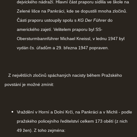
dejvického nádraží. Hlavní část praporu sídlila ve škole na
Zelené lišce na Pankráci, kde se dopustili mnoha zločinů.
Části praporu ustoupily spolu s
KG Der Führer
do
amerického zajetí. Velitelem praporu byl SS-
Obersturmbannführer Michael Kneissl, v lednu 1947 byl
vydán čs. úřadům a 29. března 1947 popraven.
Z největších zločinů spáchaných nacisty během Pražského
povstání je možné zmínit:
Vraždění v Horní a Dolní Krči, na Pankráci a v Michli - podle
pražského policejního ředitelství celkem 173 obětí (z nich
49 žen). Z toho zejména: