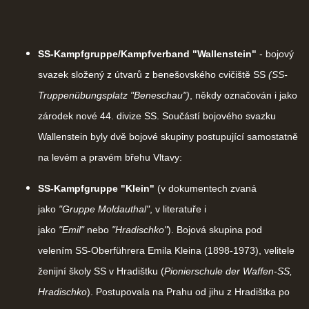
SS-Kampfgruppe/Kampfverband "Wallenstein"
- bojový
svazek složený z útvarů z benešovského cvičiště SS
(SS-
Truppenübungsplatz "Beneschau")
, někdy označován i jako
zárodek nové 44. divize SS. Součástí bojového svazku
Wallenstein byly dvě bojové skupiny postupující samostatně
na levém a pravém břehu Vltavy:
SS-Kampfgruppe "Klein"
(v dokumentech zvaná
jako
"Gruppe Moldauthal"
, v literatuře i
jako
"Emil"
nebo
"Hradischko"
). Bojová skupina pod
velením SS-Oberführera Emila Kleina (1898-1973), velitele
ženijní školy SS v Hradištku (
Pionierschule der Waffen-SS,
Hradischko
). Postupovala na Prahu od jihu z Hradištka po