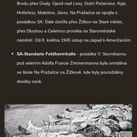
Brodu přes Úvaly, Újezd nad Lesy, Dolní Počernice, Kyje,
Hrdlořezy, Malešice, Jarov. Na Pražačce se spojila s
posádkou SA. Dále útočila přes Žižkov na Staré město,
přes Dlouhou a Celetnou pronikla na Staroměstské
náměstí. Od 8. května 1945 ústup na západ k Američanům.
SA-Standarte Feldherrnhalle
- posádka V. Sturmbannu
pod velením Adolfa Franze Zimmermanna byla umístěna
ve škole Na Pražačce na Žižkově, kde byly povražděny
desítky osob.