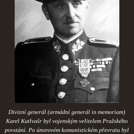
ČERNÁ KNIHA NACIONÁLNÍHO SOCIALISMU
ZLOČINY NACIONÁLNÍHO SOCIALISMU: FAKTA
NÁVŠTĚVNÍ KNIHA
© 2026 eStránky.cz
|
RSS
Divizní generál (armádní generál in memoriam)
Karel Kutlvašr byl vojenským velitelem Pražského
povstání. Po únorovém komunistickém převratu byl