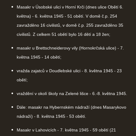
Masakr v Úsobské ulici v Horní Krči (dnes ulice Obětí 6.
května) - 6. května 1945 - 51 obětí. V domě č.p. 254
zavražděno 16 civilistů, v domě č.p. 255 zavražděno 35
civilistů. Z celkem 51 obětí bylo 16 dětí a 18 žen;
masakr u Brettschneiderovy vily (Hornokrčská ulice) - 7.
května 1945 - 14 obětí;
vražda zajatců v Doudlebské ulici - 8. května 1945 - 23
obětí;
vraždění v okolí školy na Zelené lišce - 6.-8. května 1945.
Dále: masakr na Hybernském nádraží (dnes Masarykovo
nádraží) - 8. května 1945 - 53 obětí.
Masakr v Lahovicích - 7. května 1945 - 59 obětí (21