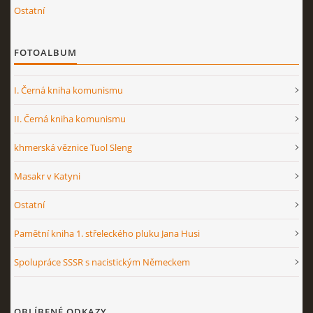
Ostatní
FOTOALBUM
I. Černá kniha komunismu
II. Černá kniha komunismu
khmerská věznice Tuol Sleng
Masakr v Katyni
Ostatní
Pamětní kniha 1. střeleckého pluku Jana Husi
Spolupráce SSSR s nacistickým Německem
OBLÍBENÉ ODKAZY