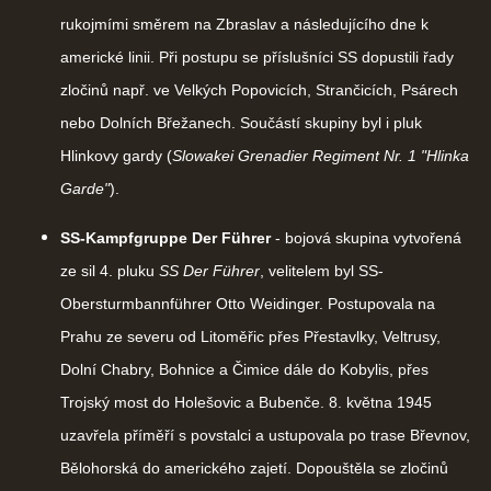
rukojmími směrem na Zbraslav a následujícího dne k
americké linii. Při postupu se příslušníci SS dopustili řady
zločinů např. ve Velkých Popovicích, Strančicích, Psárech
nebo Dolních Břežanech. Součástí skupiny byl i pluk
Hlinkovy gardy (
Slowakei Grenadier Regiment Nr. 1 "Hlinka
Garde"
).
SS-Kampfgruppe Der Führer
- bojová skupina vytvořená
ze sil 4. pluku
SS Der Führer
, velitelem byl SS-
Obersturmbannführer Otto Weidinger. Postupovala na
Prahu ze severu od Litoměřic přes Přestavlky, Veltrusy,
Dolní Chabry, Bohnice a Čimice dále do Kobylis, přes
Trojský most do Holešovic a Bubenče. 8. května 1945
uzavřela příměří s povstalci a ustupovala po trase Břevnov,
Bělohorská do amerického zajetí. Dopouštěla se zločinů