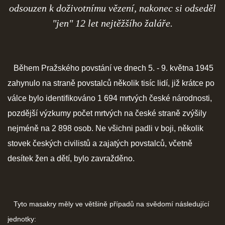
odsouzen k doživotnímu vězení, nakonec si odseděl
"jen" 12 let nejtěžšího žaláře.
Během Pražského povstání ve dnech 5. - 9. května 1945
zahynulo na straně povstalců několik tisíc lidí, již krátce po
válce bylo identifikováno 1 694 mrtvých české národnosti,
pozdější výzkumy počet mrtvých na české straně zvýšily
nejméně na 2 898 osob. Ne všichni padli v boji, několik
stovek českých civilistů a zajatých povstalců, včetně
desítek žen a dětí, bylo zavražděno.
Tyto masakry měly ve většině případů na svědomí následující
jednotky: