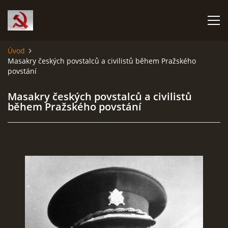
Úvod
Masakry českých povstalců a civilistů během Pražského
HISTORIE KOMUNISMU
povstání
ČERNÁ KNIHA KOMUNISMU I.
Masakry českých povstalců a civilistů
během Pražského povstání
ČERNÁ KNIHA KOMUNISMU II.
RUDÝ HLADOMOR: STALINOVA VÁLKA NA UKRAJINĚ
KATYŇSKÝ MASAKR
OSTATNÍ ZLOČINY KOMUNISMU