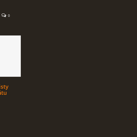
0
sty
átu