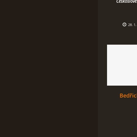
Českoslove
28. 1
Bedři