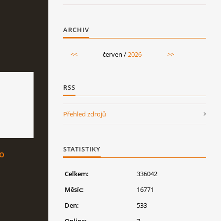
ARCHIV
<<
červen /
2026
>>
RSS
Přehled zdrojů
STATISTIKY
o
ka
Celkem:
336042
Měsíc:
16771
Den:
533