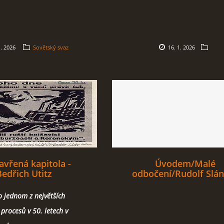
1. 2026
Sovětský svaz
16. 1. 2026
vřená kapitola -
Úvodem/Malé
Bedřich Utitz
odbočení/Rudolf Slá
o jednom z největších
 procesů v 50. letech v