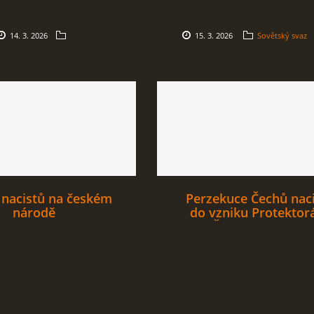
14. 3. 2026
15. 3. 2026
Sovětský svaz
 nacistů na českém
Perzekuce Čechů naci
národě
do vzniku Protektor
Čechy a Morava