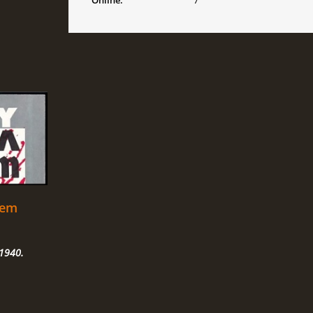
Online:
7
rem
 1940.