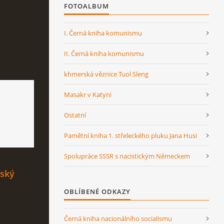
FOTOALBUM
I. Černá kniha komunismu
II. Černá kniha komunismu
khmerská věznice Tuol Sleng
Masakr v Katyni
Ostatní
Pamětní kniha 1. střeleckého pluku Jana Husi
Spolupráce SSSR s nacistickým Německem
nský
OBLÍBENÉ ODKAZY
Černá kniha nacionálního socialismu