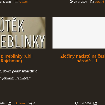
9. 3. 2026
Ostatní
29. 3. 2026
Ostatní
z Treblinky (Chil
Zločiny nacistů na če
Rajchman)
národě - II
m, abych podal svědectví o
h jatkách: Treblince."
2026
Holokaust
0
1. 4. 2026