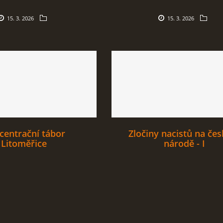
15. 3. 2026
15. 3. 2026
centrační tábor
Zločiny nacistů na če
Litoměřice
národě - I