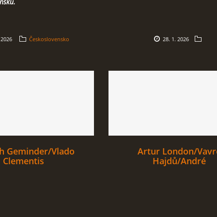
nsku.
. 2026
Československo
28. 1. 2026
ch Geminder/Vlado
Artur London/Vavr
Clementis
Hajdů/André
Simone/Ludvík Frej