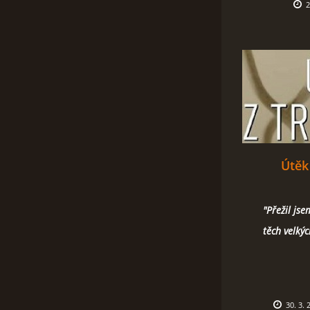
2
Útěk 
"Přežil jse
těch velkýc
30. 3. 