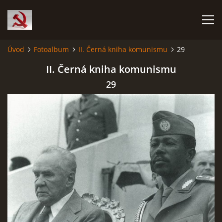
Úvod
Fotoalbum
II. Černá kniha komunismu
29
HISTORIE KOMUNISMU
II. Černá kniha komunismu
29
ČERNÁ KNIHA KOMUNISMU I.
ČERNÁ KNIHA KOMUNISMU II.
RUDÝ HLADOMOR: STALINOVA VÁLKA NA UKRAJINĚ
KATYŇSKÝ MASAKR
OSTATNÍ ZLOČINY KOMUNISMU