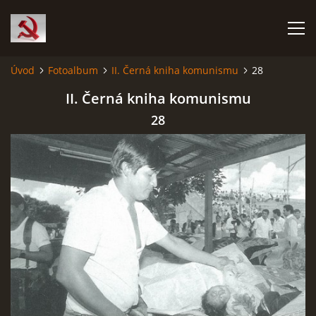
Úvod
Fotoalbum
II. Černá kniha komunismu
28
HISTORIE KOMUNISMU
II. Černá kniha komunismu
28
ČERNÁ KNIHA KOMUNISMU I.
ČERNÁ KNIHA KOMUNISMU II.
RUDÝ HLADOMOR: STALINOVA VÁLKA NA UKRAJINĚ
KATYŇSKÝ MASAKR
OSTATNÍ ZLOČINY KOMUNISMU