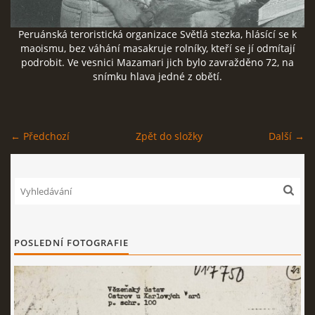
ČERNÁ KNIHA NACIONÁLNÍHO SOCIALISMU
Peruánská teroristická organizace Světlá stezka, hlásící se k
maoismu, bez váhání masakruje rolníky, kteří se jí odmítají
podrobit. Ve vesnici Mazamari jich bylo zavražděno 72, na
ZLOČINY NACIONÁLNÍHO SOCIALISMU: FAKTA
snímku hlava jedné z obětí.
NÁVŠTĚVNÍ KNIHA
← Předchozí
Zpět do složky
Další →
© 2026 eStránky.cz
|
RSS
POSLEDNÍ FOTOGRAFIE