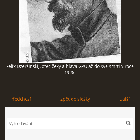
ČERNÁ KNIHA NACIONÁLNÍHO SOCIALISMU
ZLOČINY NACIONÁLNÍHO SOCIALISMU: FAKTA
NÁVŠTĚVNÍ KNIHA
Felix Dzeržinskij, otec čeky a hlava GPU až do své smrti v roce
1926.
© 2026 eStránky.cz
|
RSS
← Předchozí
Zpět do složky
Další →