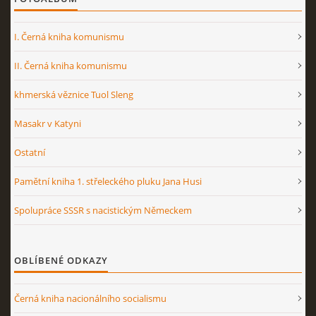
I. Černá kniha komunismu
II. Černá kniha komunismu
khmerská věznice Tuol Sleng
Masakr v Katyni
Ostatní
Pamětní kniha 1. střeleckého pluku Jana Husi
Spolupráce SSSR s nacistickým Německem
OBLÍBENÉ ODKAZY
Černá kniha nacionálního socialismu