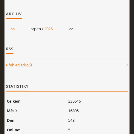
ARCHIV
<<
srpen /
2026
>>
RSS
Přehled zdrojů
STATISTIKY
Celkem:
335646
Měsíc:
16805
Den:
548
Online:
5