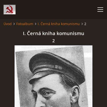
Úvod
Fotoalbum
I. Černá kniha komunismu
2
HISTORIE KOMUNISMU
I. Černá kniha komunismu
2
ČERNÁ KNIHA KOMUNISMU I.
ČERNÁ KNIHA KOMUNISMU II.
RUDÝ HLADOMOR: STALINOVA VÁLKA NA UKRAJINĚ
KATYŇSKÝ MASAKR
OSTATNÍ ZLOČINY KOMUNISMU