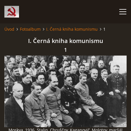
Úvod
Fotoalbum
I. Černá kniha komunismu
1
HISTORIE KOMUNISMU
I. Černá kniha komunismu
1
ČERNÁ KNIHA KOMUNISMU I.
ČERNÁ KNIHA KOMUNISMU II.
RUDÝ HLADOMOR: STALINOVA VÁLKA NA UKRAJINĚ
KATYŇSKÝ MASAKR
OSTATNÍ ZLOČINY KOMUNISMU
Moskva, 1936. Stalin, Chruščov, Kaganovič, Molotov, maršál