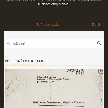
Tuchačevskij a další.
ČERNÁ KNIHA NACIONÁLNÍHO SOCIALISMU
ZLOČINY NACIONÁLNÍHO SOCIALISMU: FAKTA
Zpět do složky
Další →
NÁVŠTĚVNÍ KNIHA
POSLEDNÍ FOTOGRAFIE
© 2026 eStránky.cz
|
RSS