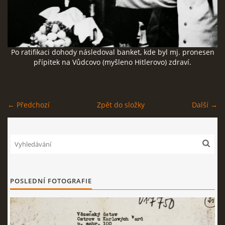
ČERNÁ KNIHA NACIONÁLNÍHO SOCIALISMU
ZLOČINY NACIONÁLNÍHO SOCIALISMU: FAKTA
Po ratifikaci dohody následoval banket, kde byl mj. pronesen
přípitek na Vůdcovo (myšleno Hitlerovo) zdraví.
NÁVŠTĚVNÍ KNIHA
← Předchozí
Zpět do složky
Další →
© 2026 eStránky.cz
|
RSS
POSLEDNÍ FOTOGRAFIE