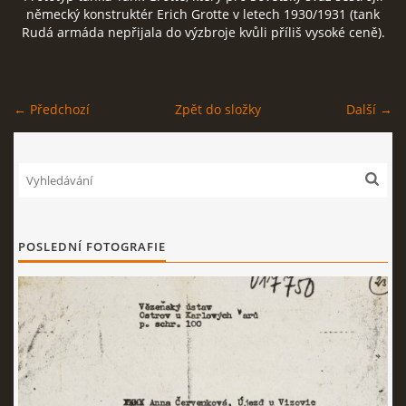
německý konstruktér Erich Grotte v letech 1930/1931 (tank
Rudá armáda nepřijala do výzbroje kvůli příliš vysoké ceně).
ČERNÁ KNIHA NACIONÁLNÍHO SOCIALISMU
ZLOČINY NACIONÁLNÍHO SOCIALISMU: FAKTA
← Předchozí
Zpět do složky
Další →
NÁVŠTĚVNÍ KNIHA
© 2026 eStránky.cz
|
RSS
POSLEDNÍ FOTOGRAFIE