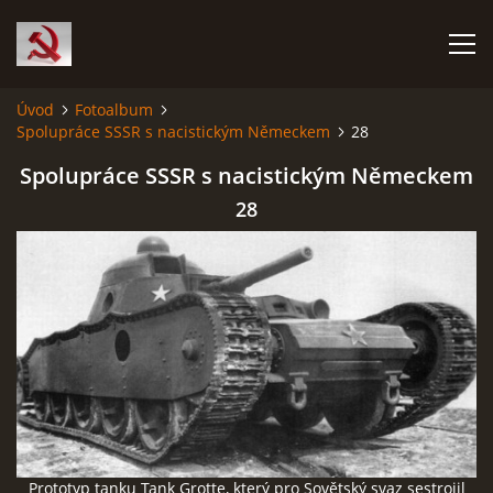
Úvod
Fotoalbum
Spolupráce SSSR s nacistickým Německem
28
HISTORIE KOMUNISMU
Spolupráce SSSR s nacistickým Německem
ČERNÁ KNIHA KOMUNISMU I.
28
ČERNÁ KNIHA KOMUNISMU II.
RUDÝ HLADOMOR: STALINOVA VÁLKA NA UKRAJINĚ
KATYŇSKÝ MASAKR
OSTATNÍ ZLOČINY KOMUNISMU
Prototyp tanku Tank Grotte, který pro Sovětský svaz sestrojil