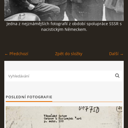
ČERNÁ KNIHA NACIONÁLNÍHO SOCIALISMU
Jedna z nejznámějších fotografií z období spolupráce SSSR s
ZLOČINY NACIONÁLNÍHO SOCIALISMU: FAKTA
nacistickým Německem.
NÁVŠTĚVNÍ KNIHA
← Předchozí
Zpět do složky
Další →
© 2026 eStránky.cz
|
RSS
POSLEDNÍ FOTOGRAFIE