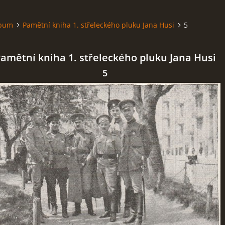
lbum
Pamětní kniha 1. střeleckého pluku Jana Husi
5
amětní kniha 1. střeleckého pluku Jana Husi
5