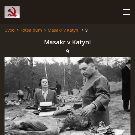
Úvod
Fotoalbum
Masakr v Katyni
9
HISTORIE KOMUNISMU
Masakr v Katyni
9
ČERNÁ KNIHA KOMUNISMU I.
ČERNÁ KNIHA KOMUNISMU II.
RUDÝ HLADOMOR: STALINOVA VÁLKA NA UKRAJINĚ
KATYŇSKÝ MASAKR
OSTATNÍ ZLOČINY KOMUNISMU