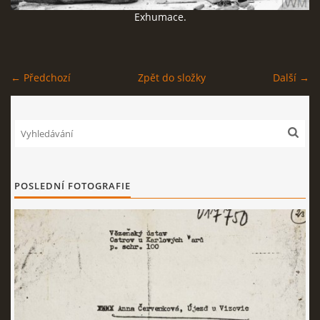
Exhumace.
ČERNÁ KNIHA NACIONÁLNÍHO SOCIALISMU
ZLOČINY NACIONÁLNÍHO SOCIALISMU: FAKTA
← Předchozí
Zpět do složky
Další →
NÁVŠTĚVNÍ KNIHA
POSLEDNÍ FOTOGRAFIE
© 2026 eStránky.cz
|
RSS