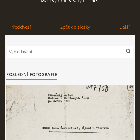
Masový hrob v Katyni, 1943.
ČERNÁ KNIHA NACIONÁLNÍHO SOCIALISMU
← Předchozí
Zpět do složky
Další →
ZLOČINY NACIONÁLNÍHO SOCIALISMU: FAKTA
NÁVŠTĚVNÍ KNIHA
POSLEDNÍ FOTOGRAFIE
© 2026 eStránky.cz
|
RSS