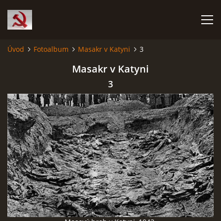
Úvod
Fotoalbum
Masakr v Katyni
3
HISTORIE KOMUNISMU
Masakr v Katyni
3
ČERNÁ KNIHA KOMUNISMU I.
ČERNÁ KNIHA KOMUNISMU II.
RUDÝ HLADOMOR: STALINOVA VÁLKA NA UKRAJINĚ
KATYŇSKÝ MASAKR
OSTATNÍ ZLOČINY KOMUNISMU