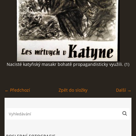
ČERNÁ KNIHA NACIONÁLNÍHO SOCIALISMU
ZLOČINY NACIONÁLNÍHO SOCIALISMU: FAKTA
NÁVŠTĚVNÍ KNIHA
Nacisté katyňský masakr bohatě propagandisticky využili. (1)
© 2026 eStránky.cz
|
RSS
← Předchozí
Zpět do složky
Další →