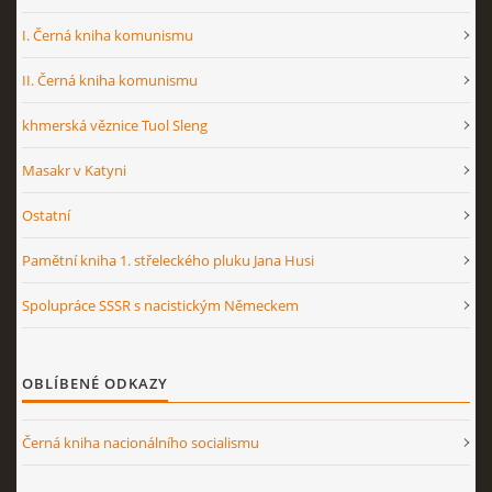
I. Černá kniha komunismu
II. Černá kniha komunismu
khmerská věznice Tuol Sleng
Masakr v Katyni
Ostatní
Pamětní kniha 1. střeleckého pluku Jana Husi
Spolupráce SSSR s nacistickým Německem
OBLÍBENÉ ODKAZY
Černá kniha nacionálního socialismu