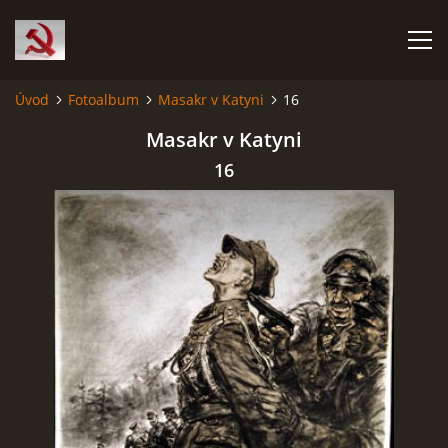
Úvod
Fotoalbum
Masakr v Katyni
16
HISTORIE KOMUNISMU
Masakr v Katyni
16
ČERNÁ KNIHA KOMUNISMU I.
ČERNÁ KNIHA KOMUNISMU II.
RUDÝ HLADOMOR: STALINOVA VÁLKA NA UKRAJINĚ
KATYŇSKÝ MASAKR
OSTATNÍ ZLOČINY KOMUNISMU