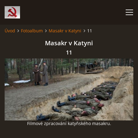
Úvod
Fotoalbum
Masakr v Katyni
11
HISTORIE KOMUNISMU
Masakr v Katyni
11
ČERNÁ KNIHA KOMUNISMU I.
ČERNÁ KNIHA KOMUNISMU II.
RUDÝ HLADOMOR: STALINOVA VÁLKA NA UKRAJINĚ
KATYŇSKÝ MASAKR
Filmové zpracování katyňského masakru.
OSTATNÍ ZLOČINY KOMUNISMU