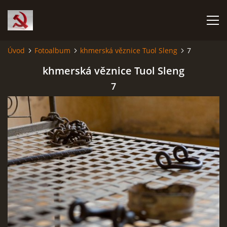
Úvod
Fotoalbum
khmerská věznice Tuol Sleng
7
HISTORIE KOMUNISMU
khmerská věznice Tuol Sleng
7
ČERNÁ KNIHA KOMUNISMU I.
ČERNÁ KNIHA KOMUNISMU II.
RUDÝ HLADOMOR: STALINOVA VÁLKA NA UKRAJINĚ
KATYŇSKÝ MASAKR
OSTATNÍ ZLOČINY KOMUNISMU