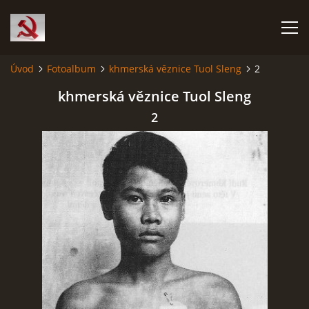
Úvod
Fotoalbum
khmerská věznice Tuol Sleng
2
HISTORIE KOMUNISMU
khmerská věznice Tuol Sleng
2
ČERNÁ KNIHA KOMUNISMU I.
ČERNÁ KNIHA KOMUNISMU II.
RUDÝ HLADOMOR: STALINOVA VÁLKA NA UKRAJINĚ
KATYŇSKÝ MASAKR
OSTATNÍ ZLOČINY KOMUNISMU