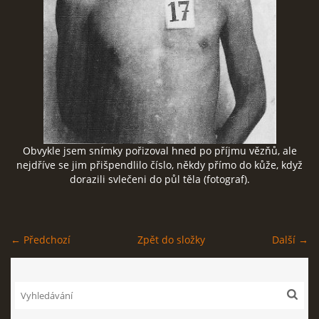
ČERNÁ KNIHA NACIONÁLNÍHO SOCIALISMU
ZLOČINY NACIONÁLNÍHO SOCIALISMU: FAKTA
NÁVŠTĚVNÍ KNIHA
Obvykle jsem snímky pořizoval hned po příjmu vězňů, ale
nejdříve se jim přišpendlilo číslo, někdy přímo do kůže, když
dorazili svlečeni do půl těla (fotograf).
© 2026 eStránky.cz
|
RSS
← Předchozí
Zpět do složky
Další →