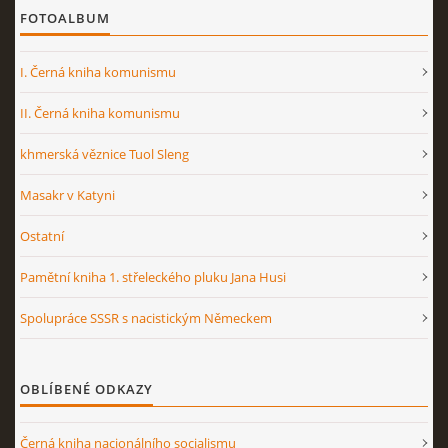
FOTOALBUM
I. Černá kniha komunismu
II. Černá kniha komunismu
khmerská věznice Tuol Sleng
Masakr v Katyni
Ostatní
Pamětní kniha 1. střeleckého pluku Jana Husi
Spolupráce SSSR s nacistickým Německem
OBLÍBENÉ ODKAZY
Černá kniha nacionálního socialismu