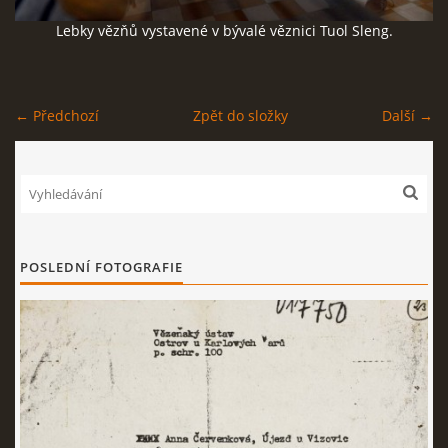
Lebky vězňů vystavené v bývalé věznici Tuol Sleng.
ČERNÁ KNIHA NACIONÁLNÍHO SOCIALISMU
ZLOČINY NACIONÁLNÍHO SOCIALISMU: FAKTA
← Předchozí
Zpět do složky
Další →
NÁVŠTĚVNÍ KNIHA
© 2026 eStránky.cz
|
RSS
POSLEDNÍ FOTOGRAFIE