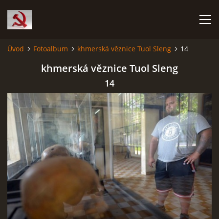
Úvod
Fotoalbum
khmerská věznice Tuol Sleng
14
HISTORIE KOMUNISMU
khmerská věznice Tuol Sleng
14
ČERNÁ KNIHA KOMUNISMU I.
ČERNÁ KNIHA KOMUNISMU II.
RUDÝ HLADOMOR: STALINOVA VÁLKA NA UKRAJINĚ
KATYŇSKÝ MASAKR
OSTATNÍ ZLOČINY KOMUNISMU