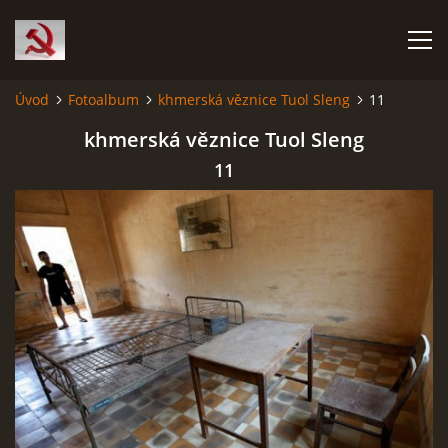
Úvod
Fotoalbum
khmerská věznice Tuol Sleng
11
HISTORIE KOMUNISMU
khmerská věznice Tuol Sleng
11
ČERNÁ KNIHA KOMUNISMU I.
ČERNÁ KNIHA KOMUNISMU II.
RUDÝ HLADOMOR: STALINOVA VÁLKA NA UKRAJINĚ
KATYŇSKÝ MASAKR
OSTATNÍ ZLOČINY KOMUNISMU