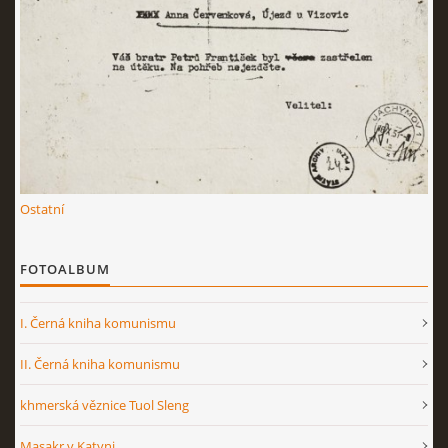
Ostatní
FOTOALBUM
I. Černá kniha komunismu
II. Černá kniha komunismu
khmerská věznice Tuol Sleng
Masakr v Katyni