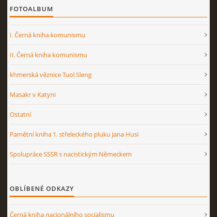
FOTOALBUM
I. Černá kniha komunismu
II. Černá kniha komunismu
khmerská věznice Tuol Sleng
Masakr v Katyni
Ostatní
Pamětní kniha 1. střeleckého pluku Jana Husi
Spolupráce SSSR s nacistickým Německem
OBLÍBENÉ ODKAZY
Černá kniha nacionálního socialismu