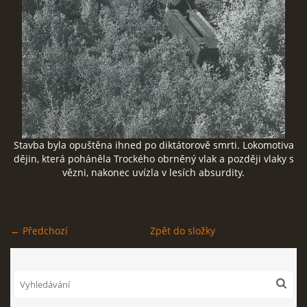
ČERNÁ KNIHA NACIONÁLNÍHO SOCIALISMU
ZLOČINY NACIONÁLNÍHO SOCIALISMU: FAKTA
NÁVŠTĚVNÍ KNIHA
Stavba byla opuštěna ihned po diktátorově smrti. Lokomotiva
dějin, která poháněla Trockého obrněný vlak a později vlaky s
vězni, nakonec uvízla v lesích absurdity.
© 2026 eStránky.cz
|
RSS
← Předchozí
Zpět do složky