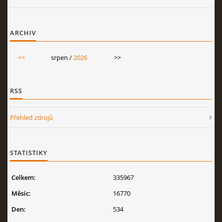
ARCHIV
<<
srpen /
2026
>>
RSS
Přehled zdrojů
STATISTIKY
Celkem:
335967
Měsíc:
16770
Den:
534