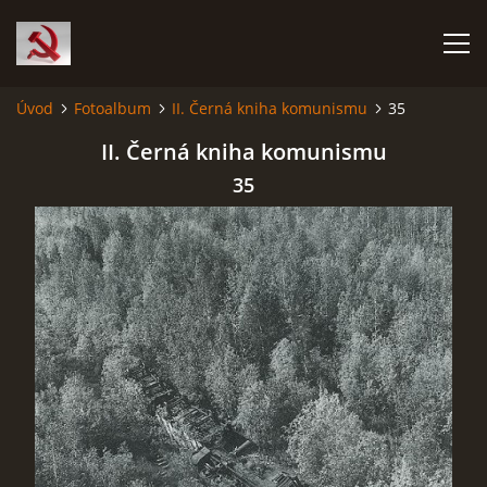
Úvod
Fotoalbum
II. Černá kniha komunismu
35
HISTORIE KOMUNISMU
II. Černá kniha komunismu
35
ČERNÁ KNIHA KOMUNISMU I.
ČERNÁ KNIHA KOMUNISMU II.
RUDÝ HLADOMOR: STALINOVA VÁLKA NA UKRAJINĚ
KATYŇSKÝ MASAKR
OSTATNÍ ZLOČINY KOMUNISMU