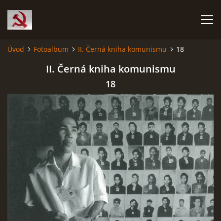
Úvod
Fotoalbum
II. Černá kniha komunismu
18
HISTORIE KOMUNISMU
II. Černá kniha komunismu
18
ČERNÁ KNIHA KOMUNISMU I.
ČERNÁ KNIHA KOMUNISMU II.
RUDÝ HLADOMOR: STALINOVA VÁLKA NA UKRAJINĚ
KATYŇSKÝ MASAKR
OSTATNÍ ZLOČINY KOMUNISMU