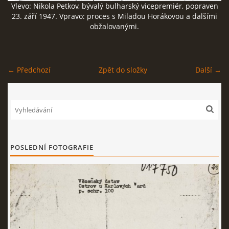
Vlevo: Nikola Petkov, bývalý bulharský vicepremiér, popraven
23. září 1947. Vpravo: proces s Miladou Horákovou a dalšími
ČERNÁ KNIHA NACIONÁLNÍHO SOCIALISMU
obžalovanými.
ZLOČINY NACIONÁLNÍHO SOCIALISMU: FAKTA
← Předchozí
Zpět do složky
Další →
NÁVŠTĚVNÍ KNIHA
© 2026 eStránky.cz
|
RSS
POSLEDNÍ FOTOGRAFIE