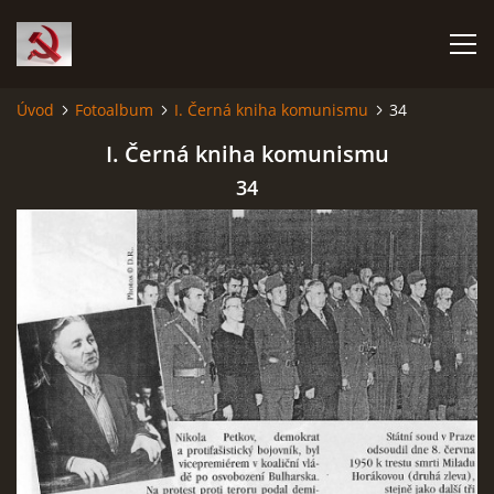
Úvod
Fotoalbum
I. Černá kniha komunismu
34
HISTORIE KOMUNISMU
I. Černá kniha komunismu
34
ČERNÁ KNIHA KOMUNISMU I.
ČERNÁ KNIHA KOMUNISMU II.
RUDÝ HLADOMOR: STALINOVA VÁLKA NA UKRAJINĚ
KATYŇSKÝ MASAKR
OSTATNÍ ZLOČINY KOMUNISMU