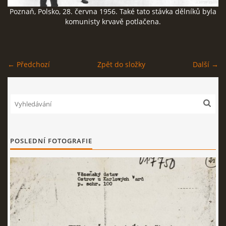
Poznaň, Polsko, 28. června 1956. Také tato stávka dělníků byla
ČERNÁ KNIHA NACIONÁLNÍHO SOCIALISMU
komunisty krvavě potlačena.
ZLOČINY NACIONÁLNÍHO SOCIALISMU: FAKTA
← Předchozí
Zpět do složky
Další →
NÁVŠTĚVNÍ KNIHA
© 2026 eStránky.cz
|
RSS
POSLEDNÍ FOTOGRAFIE