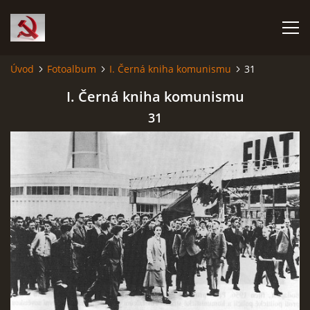
Úvod
Fotoalbum
I. Černá kniha komunismu
31
HISTORIE KOMUNISMU
I. Černá kniha komunismu
31
ČERNÁ KNIHA KOMUNISMU I.
ČERNÁ KNIHA KOMUNISMU II.
RUDÝ HLADOMOR: STALINOVA VÁLKA NA UKRAJINĚ
KATYŇSKÝ MASAKR
OSTATNÍ ZLOČINY KOMUNISMU