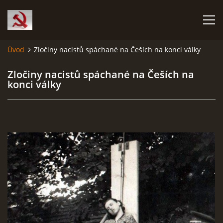
Úvod
Zločiny nacistů spáchané na Češích na konci války
HISTORIE KOMUNISMU
Zločiny nacistů spáchané na Češích na
konci války
ČERNÁ KNIHA KOMUNISMU I.
ČERNÁ KNIHA KOMUNISMU II.
RUDÝ HLADOMOR: STALINOVA VÁLKA NA UKRAJINĚ
KATYŇSKÝ MASAKR
OSTATNÍ ZLOČINY KOMUNISMU