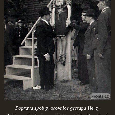
ČERNÁ KNIHA NACIONÁLNÍHO SOCIALISMU
ZLOČINY NACIONÁLNÍHO SOCIALISMU: FAKTA
NÁVŠTĚVNÍ KNIHA
© 2026 eStránky.cz
|
RSS
Poprava spolupracovnice gestapa Herty