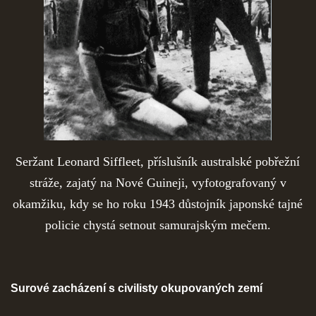
Seržant Leonard Siffleet, příslušník australské pobřežní
stráže, zajatý na Nové Guineji, vyfotografovaný v
okamžiku, kdy se ho roku 1943 důstojník japonské tajné
policie chystá setnout samurajským mečem.
Surové zacházení s civilisty okupovaných zemí