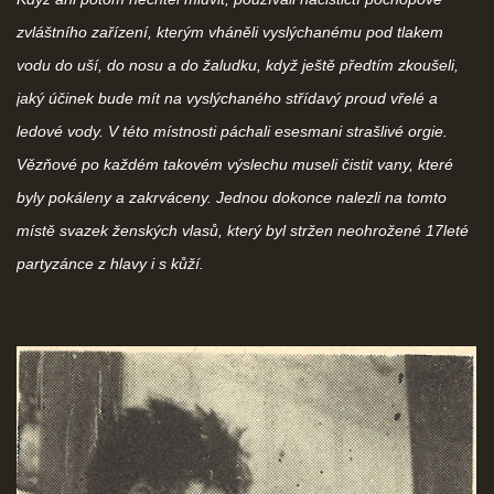
zvláštního zařízení, kterým vháněli vyslýchanému pod tlakem
vodu do uší, do nosu a do žaludku, když ještě předtím zkoušeli,
jaký účinek bude mít na vyslýchaného střídavý proud vřelé a
ledové vody. V této místnosti páchali esesmani strašlivé orgie.
Vězňové po každém takovém výslechu museli čistit vany, které
byly pokáleny a zakrváceny. Jednou dokonce nalezli na tomto
místě svazek ženských vlasů, který byl stržen neohrožené 17leté
partyzánce z hlavy i s kůží.