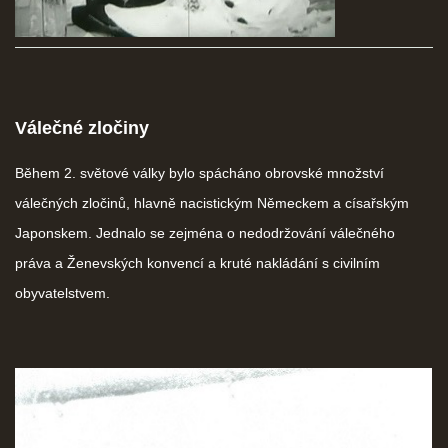
ČERNÁ KNIHA NACIONÁLNÍHO SOCIALISMU
ZLOČINY NACIONÁLNÍHO SOCIALISMU: FAKTA
Válečné zločiny
NÁVŠTĚVNÍ KNIHA
Během 2. světové války bylo spácháno obrovské množství
válečných zločinů, hlavně nacistickým Německem a císařským
Japonskem. Jednalo se zejména o nedodržování válečného
© 2026 eStránky.cz
|
RSS
práva a Ženevských konvencí a kruté nakládání s civilním
obyvatelstvem.