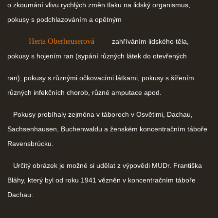
o zkoumání vlivu rychlých změn tlaku na lidský organismus,
pokusy s podchlazováním a opětným
Herta Oberheuserová
zahříváním lidského těla,
pokusy s hojením ran (sypání různých látek do otevřených
ran), pokusy s různými očkovacími látkami, pokusy s šířením
různých infekčních chorob, různé amputace apod.
Pokusy probíhaly zejména v táborech v Osvětimi, Dachau,
Sachsenhausen, Buchenwaldu a ženském koncentračním táboře
Ravensbrücku.
Určitý obrázek je možné si udělat z výpovědi MUDr. Františka
Bláhy, který byl od roku 1941 vězněn v koncentračním táboře
Dachau: