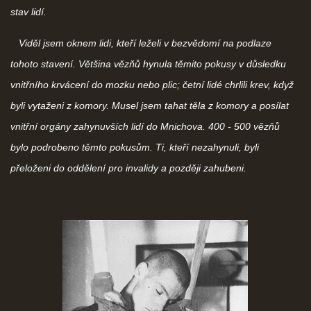
stav lidí.
Viděl jsem oknem lidi, kteří leželi v bezvědomí na podlaze
tohoto stavení. Většina vězňů hynula těmito pokusy v důsledku
vnitřního krvácení do mozku nebo plic; četní lidé chrlili krev, když
byli vytaženi z komory. Musel jsem tahat těla z komory a posílat
vnitřní orgány zahynuvších lidí do Mnichova. 400 - 500 vězňů
bylo podrobeno těmto pokusům. Ti, kteří nezahynuli, byli
přeloženi do oddělení pro invalidy a později zahubeni.