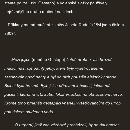
staate polizei, zkr. Gestapo) a vojenské složky používaly
nejrůznějšího druhu mučení na lidech.
Příklady metod mučení z knihy Josefa Rudolfa "Byl jsem číslem
7809":
. . . Mezi jejich
(míněno Gestapo)
četné drobné, ale hrozné
mučící nástroje patřily jehly, které byly vyšetřovanému
zasunovány pod nehty a byl do nich pouštěn elektrický proud.
Bolest byla hrozná. Bylo ji lze přirovnat k bolesti, jakou má
pacient, kterému vrtá zubní lékař vrtačkou na obnaženém nervu.
Kromě toho brněnští gestapáci vháněli vyšetřovancům do útrob
pod tlakem studenou vodu. . . .
. . . O utrpení, jimž zde vězňové procházeli, by se dal napsat