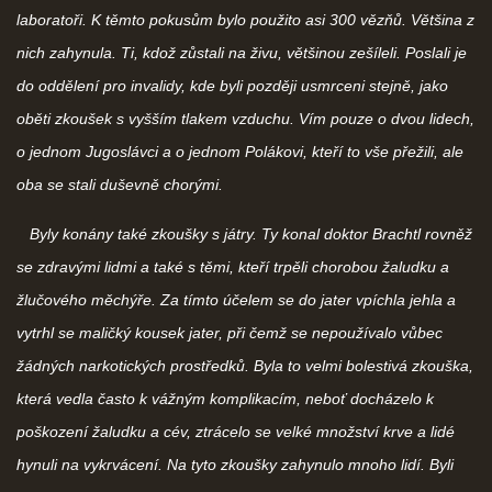
laboratoři. K těmto pokusům bylo použito asi 300 vězňů. Většina z
nich zahynula. Ti, kdož zůstali na živu, většinou zešíleli. Poslali je
do oddělení pro invalidy, kde byli později usmrceni stejně, jako
oběti zkoušek s vyšším tlakem vzduchu. Vím pouze o dvou lidech,
o jednom Jugoslávci a o jednom Polákovi, kteří to vše přežili, ale
oba se stali duševně chorými.
Byly konány také zkoušky s játry. Ty konal doktor Brachtl rovněž
se zdravými lidmi a také s těmi, kteří trpěli chorobou žaludku a
žlučového měchýře. Za tímto účelem se do jater vpíchla jehla a
vytrhl se maličký kousek jater, při čemž se nepoužívalo vůbec
žádných narkotických prostředků. Byla to velmi bolestivá zkouška,
která vedla často k vážným komplikacím, neboť docházelo k
poškození žaludku a cév, ztrácelo se velké množství krve a lidé
hynuli na vykrvácení. Na tyto zkoušky zahynulo mnoho lidí. Byli