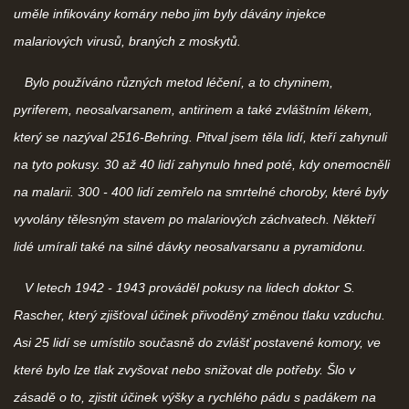
uměle infikovány komáry nebo jim byly dávány injekce
malariových virusů, braných z moskytů.
Bylo používáno různých metod léčení, a to chyninem,
pyriferem, neosalvarsanem, antirinem a také zvláštním lékem,
který se nazýval 2516-Behring. Pitval jsem těla lidí, kteří zahynuli
na tyto pokusy. 30 až 40 lidí zahynulo hned poté, kdy onemocněli
na malarii. 300 - 400 lidí zemřelo na smrtelné choroby, které byly
vyvolány tělesným stavem po malariových záchvatech. Někteří
lidé umírali také na silné dávky neosalvarsanu a pyramidonu.
V letech 1942 - 1943 prováděl pokusy na lidech doktor S.
Rascher, který zjišťoval účinek přivoděný změnou tlaku vzduchu.
Asi 25 lidí se umístilo současně do zvlášť postavené komory, ve
které bylo lze tlak zvyšovat nebo snižovat dle potřeby. Šlo v
zásadě o to, zjistit účinek výšky a rychlého pádu s padákem na