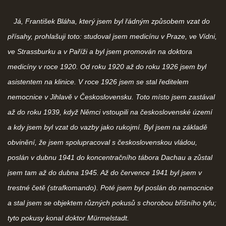
Já, František Bláha, který jsem byl řádným způsobem vzat do
přísahy, prohlašuji toto: studoval jsem medicínu v Praze, ve Vídni,
ve Strassburku a v Paříži a byl jsem promován na doktora
medicíny v roce 1920. Od roku 1920 až do roku 1926 jsem byl
asistentem na klinice. V roce 1926 jsem se stal ředitelem
nemocnice v Jihlavě v Československu. Toto místo jsem zastával
až do roku 1939, když Němci vstoupili na československé území
a kdy jsem byl vzat do vazby jako rukojmí. Byl jsem na základě
obvinění, že jsem spolupracoval s československou vládou,
poslán v dubnu 1941 do koncentračního tábora Dachau a zůstal
jsem tam až do dubna 1945. Až do července 1941 byl jsem v
trestné četě (strafkomando). Poté jsem byl poslán do nemocnice
a stal jsem se objektem různých pokusů s chorobou břišního tyfu;
tyto pokusy konal doktor Mürmelstadt.