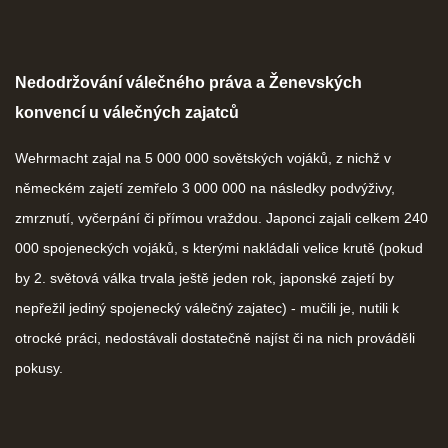
Nedodržování válečného práva a Ženevských
konvencí u válečných zajatců
Wehrmacht zajal na 5 000 000 sovětských vojáků, z nichž v
německém zajetí zemřelo 3 000 000 na následky podvýživy,
zmrznutí, vyčerpání či přímou vraždou. Japonci zajali celkem 240
000 spojeneckých vojáků, s kterými nakládali velice krutě (pokud
by 2. světová válka trvala ještě jeden rok, japonské zajetí by
nepřežil jediný spojenecký válečný zajatec) - mučili je, nutili k
otrocké práci, nedostávali dostatečně najíst či na nich prováděli
pokusy.