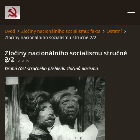
Úvod
Zločiny nacionálního socialismu: fakta
Ostatní
Zločiny nacionálního socialismu stručně 2/2
HISTORIE KOMUNISMU
Zločiny nacionálního socialismu stručně
ČERNÁ KNIHA KOMUNISMU I.
2/2
30. 12. 2025
Druhá část stručného přehledu zločinů nacismu.
ČERNÁ KNIHA KOMUNISMU II.
RUDÝ HLADOMOR: STALINOVA VÁLKA NA UKRAJINĚ
KATYŇSKÝ MASAKR
OSTATNÍ ZLOČINY KOMUNISMU