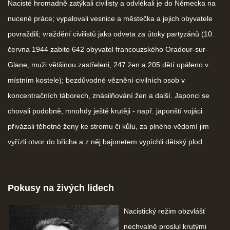
Nacisté hromadně zatýkali civilisty a odvlékali je do Německa na
nucené práce; vypalovali vesnice a městečka a jejich obyvatele
povraždili; vraždění civilistů jako odveta za útoky partyzánů (10.
června 1944 zabito 642 obyvatel francouzského Oradour-sur-
Glane, muži většinou zastřeleni, 247 žen a 205 dětí upáleno v
místním kostele); bezdůvodné věznění civilních osob v
koncentračních táborech, znásilňování žen a další. Japonci se
chovali podobně, mnohdy ještě krutěji - např. japonští vojáci
přivázali těhotné ženy ke stromu či kůlu, za plného vědomí jim
vyřízli otvor do břicha a z něj bajonetem vypíchli dětský plod.
Pokusy na živých lidech
Nacistický režim obzvlášť
nechvalně proslul krutými