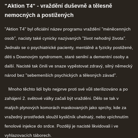
"Aktion T4" - vraždění duševně a tělesně
nemocných a postižených
"Aktion T4" byl oficiální název programu vraždění "méněcenných
osob", nacisty také cynicky nazývaných "život nehodný života".
Jednalo se o psychiatrické pacienty, mentálně a fyzicky postižené,
děti s Downovým syndromem, staré senilní a dementní osoby a
další. Nacisté tak činili ve snaze vypěstovat zdravý, silný německý
národ bez "sebemenších psychických a tělesných závad".
Mnoho těchto lidí bylo nejprve proti své vůli sterilizováno a po
zahájení 2. světové války začali být vražděni. Dělo se tak v
malých plynových komorách maskovaných jako sprchy, kde za
vražedný prostředek sloužil kysličník uhelnatý, nebo vpíchnutím
fenolové injekce do srdce. Později je nacisté likvidovali i ve
vyhlazovacích táborech.