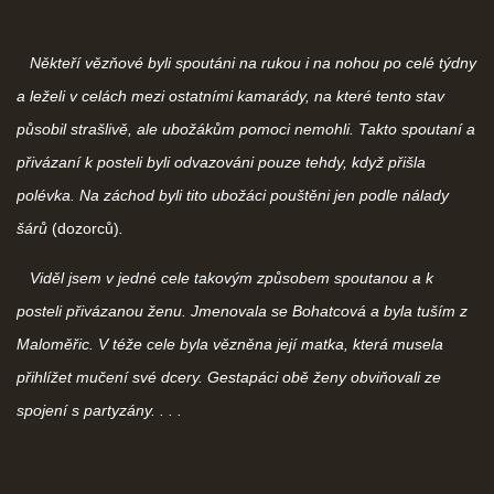
Někteří vězňové byli spoutáni na rukou i na nohou po celé týdny
a leželi v celách mezi ostatními kamarády, na které tento stav
působil strašlivě, ale ubožákům pomoci nemohli. Takto spoutaní a
přivázaní k posteli byli odvazováni pouze tehdy, když přišla
polévka. Na záchod byli tito ubožáci pouštěni jen podle nálady
šárů
(dozorců)
.
Viděl jsem v jedné cele takovým způsobem spoutanou a k
posteli přivázanou ženu. Jmenovala se Bohatcová a byla tuším z
Maloměřic. V téže cele byla vězněna její matka, která musela
přihlížet mučení své dcery. Gestapáci obě ženy obviňovali ze
spojení s partyzány. . . .