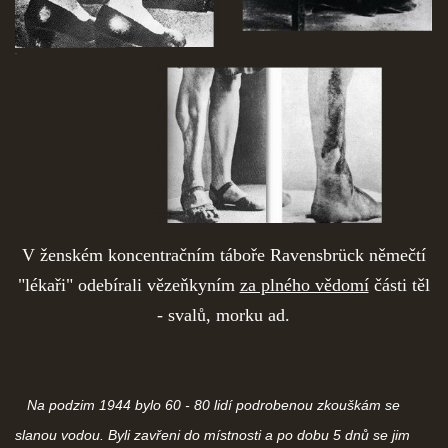
V ženském koncentračním táboře Ravensbrück němečtí
"lékaři" odebírali vězeňkyním
za plného vědomí
části těl
- svalů, morku ad.
Na podzim 1944 bylo 60 - 80 lidí podrobenou zkouškám se
slanou vodou. Byli zavřeni do místnosti a po dobu 5 dnů se jim