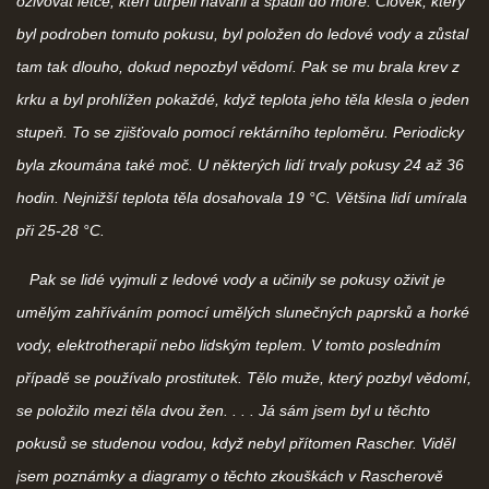
oživovat letce, kteří utrpěli havárii a spadli do moře. Člověk, který
byl podroben tomuto pokusu, byl položen do ledové vody a zůstal
tam tak dlouho, dokud nepozbyl vědomí. Pak se mu brala krev z
krku a byl prohlížen pokaždé, když teplota jeho těla klesla o jeden
stupeň. To se zjišťovalo pomocí rektárního teploměru. Periodicky
byla zkoumána také moč. U některých lidí trvaly pokusy 24 až 36
hodin. Nejnižší teplota těla dosahovala 19 °C. Většina lidí umírala
při 25-28 °C.
Pak se lidé vyjmuli z ledové vody a učinily se pokusy oživit je
umělým zahříváním pomocí umělých slunečných paprsků a horké
vody, elektrotherapií nebo lidským teplem. V tomto posledním
případě se používalo prostitutek. Tělo muže, který pozbyl vědomí,
se položilo mezi těla dvou žen. . . . Já sám jsem byl u těchto
pokusů se studenou vodou, když nebyl přítomen Rascher. Viděl
jsem poznámky a diagramy o těchto zkouškách v Rascherově