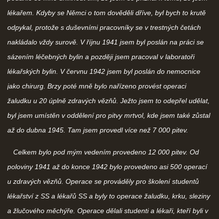
lékařem. Kdyby se Němci o tom dověděli dříve, byl bych to krutě
odpykal, protože s duševními pracovníky se v trestných četách
nakládalo vždy surově. V říjnu 1941 jsem byl poslán na práci se
sázením léčebných bylin a později jsem pracoval v laboratoři
lékařských bylin. V červnu 1942 jsem byl poslán do nemocnice
jako chirurg. Brzy poté mně bylo nařízeno provést operaci
žaludku u 20 úplně zdravých vězňů. Ježto jsem to odepřel udělat,
byl jsem umístěn v oddělení pro pitvy mrtvol, kde jsem také zůstal
až do dubna 1945. Tam jsem provedl více než 7 000 pitev.
Celkem bylo pod mým vedením provedeno 12 000 pitev. Od
poloviny 1941 až do konce 1942 bylo provedeno asi 500 operací
u zdravých vězňů. Operace se prováděly pro školení studentů
lékařství z SS a lékařů SS a byly to operace žaludku, krku, sleziny
a žlučového měchýře. Operace dělali studenti a lékaři, kteří byli v