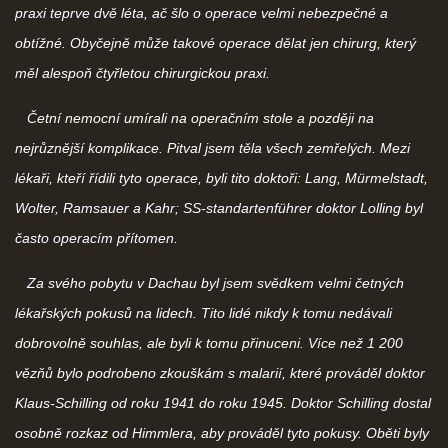
praxi teprve dvě léta, ač šlo o operace velmi nebezpečné a
obtížné. Obyčejně může takové operace dělat jen chirurg, který
měl alespoň čtyřletou chirurgickou praxi.
Četní nemocní umírali na operačním stole a později na
nejrůznější komplikace. Pitval jsem těla všech zemřelých. Mezi
lékaři, kteří řídili tyto operace, byli tito doktoři: Lang, Mürmelstadt,
Wolter, Ramsauer a Kahr; SS-standartenführer doktor Lolling byl
často operacím přítomen.
Za svého pobytu v Dachau byl jsem svědkem velmi četných
lékařských pokusů na lidech. Tito lidé nikdy k tomu nedávali
dobrovolně souhlas, ale byli k tomu přinuceni. Více než 1 200
vězňů bylo podrobeno zkouškám s malarií, které prováděl doktor
Klaus-Schilling od roku 1941 do roku 1945. Doktor Schilling dostal
osobně rozkaz od Himmlera, aby prováděl tyto pokusy. Oběti byly