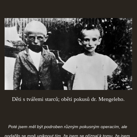
Děti s tvářemi starců; oběti pokusů dr. Mengeleho.
Poté jsem měl být podroben různým pokusným operacím, ale
podařilo se mně uniknout tím, že jsem se přiznal k tomu, že jsem