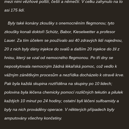
mezi nimi vězňové polští, čeští a němečtí. V celku zahynulo na to
asi 175 lidí.
Byly také konány zkoušky s onemocněním flegmonou; tyto
zkoušky konali doktoři Schütz, Babor, Kieselwetter a profesor
Lauer. Za tím účelem se používalo asi 40 zdravých lidí najednou,
20 z nich byly dány injekce do svalů a dalším 20 injekce do žil z
hnisu, který se vzal od nemocného flegmonou. Po tři dny se
neposkytovala nemocným žádná lékařská pomoc, což vedlo k
vážným zánětlivým procesům a nezřídka docházelo k otravě krve.
Pak byla každá skupina roztříděna na skupiny po 10 lidech;
polovina byla léčena chemicky pomocí rozličných tekutin a pilulek
každých 10 minut po 24 hodiny; ostatní byli léčeni sulfoamidy a
byly na nich prováděny operace. V některých případech byly
amputovány všechny končetiny.