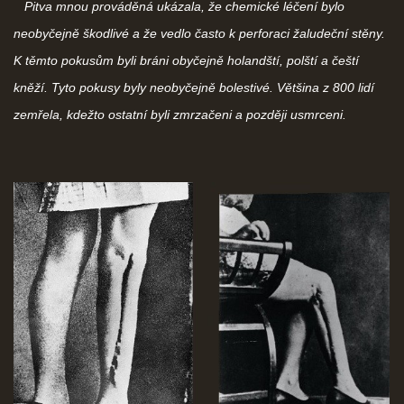
Pitva mnou prováděná ukázala, že chemické léčení bylo
neobyčejně škodlivé a že vedlo často k perforaci žaludeční stěny.
K těmto pokusům byli bráni obyčejně holandští, polští a čeští
kněží. Tyto pokusy byly neobyčejně bolestivé. Většina z 800 lidí
zemřela, kdežto ostatní byli zmrzačeni a později usmrceni.