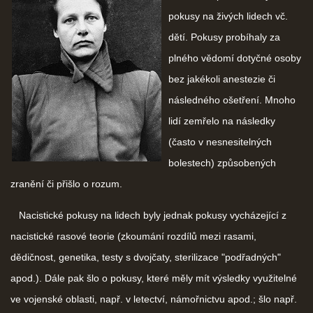
pokusy na živých lidech vč.
dětí. Pokusy probíhaly za
plného vědomí dotyčné osoby
bez jakékoli anestezie či
následného ošetření. Mnoho
lidí zemřelo na následky
(často v nesnesitelných
bolestech) způsobených
zranění či přišlo o rozum.
Nacistické pokusy na lidech byly jednak pokusy vycházející z
nacistické rasové teorie (zkoumání rozdílů mezi rasami,
dědičnost, genetika, testy s dvojčaty, sterilizace "podřadných"
apod.). Dále pak šlo o pokusy, které měly mít výsledky využitelné
ve vojenské oblasti, např. v letectví, námořnictvu apod.; šlo např.