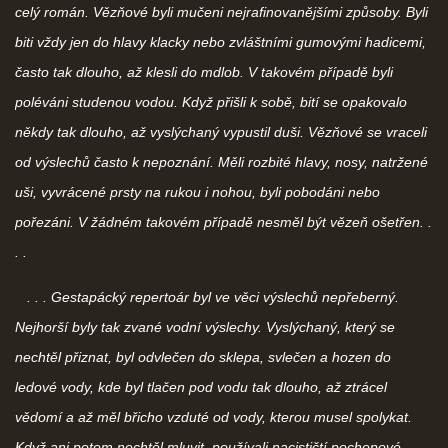
celý román. Vězňové byli mučeni nejrafinovanějšími způsoby. Byli
biti vždy jen do hlavy klacky nebo zvláštními gumovými hadicemi,
často tak dlouho, až klesli do mdlob. V takovém případě byli
poléváni studenou vodou. Když přišli k sobě, bití se opakovalo
někdy tak dlouho, až vyslýchaný vypustil duši. Vězňové se vraceli
od výslechů často k nepoznání. Měli rozbité hlavy, nosy, natržené
uši, vyvrácené prsty na rukou i nohou, byli pobodáni nebo
pořezáni. V žádném takovém případě nesměl být vězeň ošetřen. .
. .
. . . Gestapácký repertoár byl ve věci výslechů nepřeberný.
Nejhorší byly tak zvané vodní výslechy. Vyslýchaný, který se
nechtěl přiznat, byl odvlečen do sklepa, svlečen a hozen do
ledové vody, kde byl tlačen pod vodu tak dlouho, až ztrácel
vědomí a až měl břicho vzduté od vody, kterou musel spolykat.
Když ani potom nechtěl mluvit, používali nacističtí pochopové