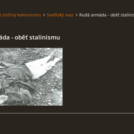
í zločiny komunismu
Sovětský svaz
Rudá armáda - oběť stalin
da - oběť stalinismu