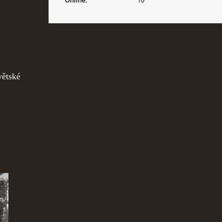
Online:
10
větské