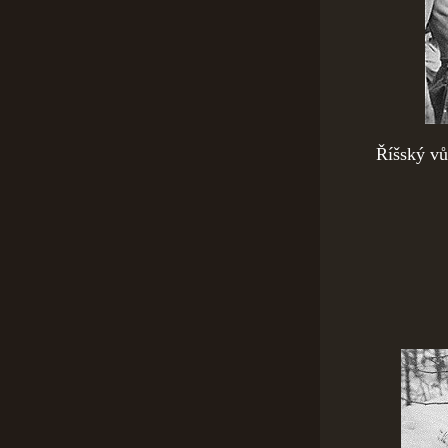
Říšský vů