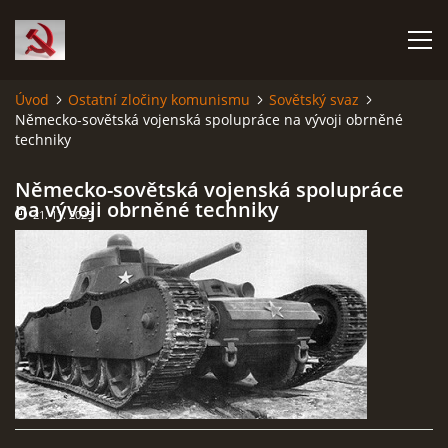
Úvod
Ostatní zločiny komunismu
Sovětský svaz
Německo-sovětská vojenská spolupráce na vývoji obrněné
HISTORIE KOMUNISMU
techniky
ČERNÁ KNIHA KOMUNISMU I.
Německo-sovětská vojenská spolupráce
na vývoji obrněné techniky
21. 11. 2023
ČERNÁ KNIHA KOMUNISMU II.
RUDÝ HLADOMOR: STALINOVA VÁLKA NA UKRAJINĚ
KATYŇSKÝ MASAKR
OSTATNÍ ZLOČINY KOMUNISMU