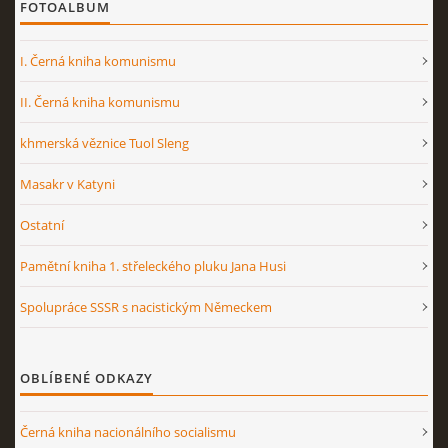
FOTOALBUM
I. Černá kniha komunismu
II. Černá kniha komunismu
khmerská věznice Tuol Sleng
Masakr v Katyni
Ostatní
Pamětní kniha 1. střeleckého pluku Jana Husi
Spolupráce SSSR s nacistickým Německem
OBLÍBENÉ ODKAZY
Černá kniha nacionálního socialismu