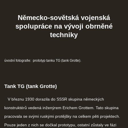
ČERNÁ KNIHA NACIONÁLNÍHO SOCIALISMU
Německo-sovětská vojenská
spolupráce na vývoji obrněné
ZLOČINY NACIONÁLNÍHO SOCIALISMU: FAKTA
techniky
NÁVŠTĚVNÍ KNIHA
úvodní fotografie: prototyp tanku TG (tank Grotte).
© 2026 eStránky.cz
|
RSS
Tank TG (tank Grotte)
V březnu 1930 dorazila do SSSR skupina německých
konstruktérů vedená inženýrem Erichem Grottem. Tato skupina
pracovala se svými ruskými protějšky na celkem pěti projektech.
Pouze jeden z nich se dočkal prototypu, ostatní zůstaly ve fázi