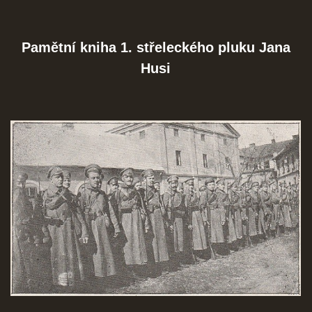
ČERNÁ KNIHA NACIONÁLNÍHO SOCIALISMU
Pamětní kniha 1. střeleckého pluku Jana
Husi
ZLOČINY NACIONÁLNÍHO SOCIALISMU: FAKTA
NÁVŠTĚVNÍ KNIHA
© 2026 eStránky.cz
|
RSS