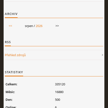
ARCHIV
<<
srpen /
2026
>>
RSS
Přehled zdrojů
STATISTIKY
Celkem:
335120
Měsíc:
16880
Den:
500
Online:
6