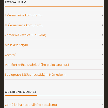
FOTOALBUM
I. Černá kniha komunismu
II. Černá kniha komunismu
khmerská věznice Tuol Sleng
Masakr v Katyni
Ostatní
Pamětní kniha 1. střeleckého pluku Jana Husi
Spolupráce SSSR s nacistickým Německem
OBLÍBENÉ ODKAZY
Černá kniha nacionálního socialismu