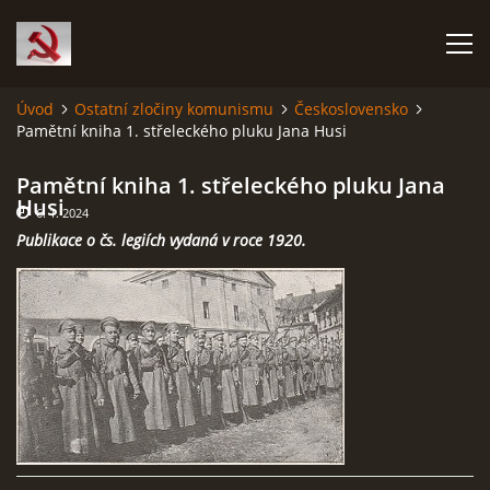
Úvod
Ostatní zločiny komunismu
Československo
Pamětní kniha 1. střeleckého pluku Jana Husi
HISTORIE KOMUNISMU
Pamětní kniha 1. střeleckého pluku Jana
ČERNÁ KNIHA KOMUNISMU I.
Husi
6. 1. 2024
Publikace o čs. legiích vydaná v roce 1920.
ČERNÁ KNIHA KOMUNISMU II.
RUDÝ HLADOMOR: STALINOVA VÁLKA NA UKRAJINĚ
KATYŇSKÝ MASAKR
OSTATNÍ ZLOČINY KOMUNISMU