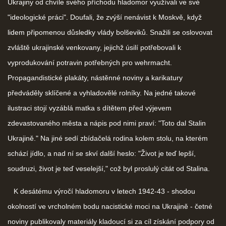
Ukrajiny od chvíle svého příchodu hladomor využívali ve své
"ideologické práci". Doufali, že zvýší nenávist k Moskvě, když
lidem připomenou důsledky vlády bolševiků. Snažili se oslovovat
zvláště ukrajinské venkovany, jejichž úsilí potřebovali k
vyprodukování potravin potřebných pro wehrmacht.
Propagandistické plakáty, nástěnné noviny a karikatury
předváděly sklíčené a vyhladovělé rolníky. Na jedné takové
ilustraci stojí vyzáblá matka s dítětem před výjevem
zdevastovaného města a nápis pod nimi praví: "Toto dal Stalin
Ukrajině." Na jiné sedí zbídačelá rodina kolem stolu, na kterém
schází jídlo, a nad ní se skví další heslo: "Život je teď lepší,
soudruzi, život je teď veselejší," což byl proslulý citát od Stalina.
K desátému výročí hladomoru v letech 1942-43 - shodou
okolností ve vrcholném bodu nacistické moci na Ukrajině - četné
noviny publikovaly materiály kladoucí si za cíl získání podpory od