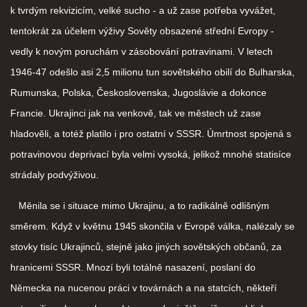
k tvrdým rekvizicím, velké sucho - a už zase potřeba vyvážet,
tentokrát za účelem výživy Sověty obsazené střední Evropy -
vedly k novým poruchám v zásobování potravinami. V letech
1946-47 odešlo asi 2,5 milionu tun sovětského obilí do Bulharska,
Rumunska, Polska, Československa, Jugoslávie a dokonce
Francie. Ukrajinci jak na venkově, tak ve městech už zase
hladověli, a totéž platilo i pro ostatní v SSSR. Úmrtnost spojená s
potravinovou deprivací byla velmi vysoká, jelikož mnohé statisíce
strádaly podvýživou.
Měnila se i situace mimo Ukrajinu, a to radikálně odlišným
směrem. Když v květnu 1945 skončila v Evropě válka, nalézaly se
stovky tisíc Ukrajinců, stejně jako jiných sovětských občanů, za
hranicemi SSSR. Mnozí byli totálně nasazení, poslaní do
Německa na nucenou práci v továrnách a na statcích, někteří