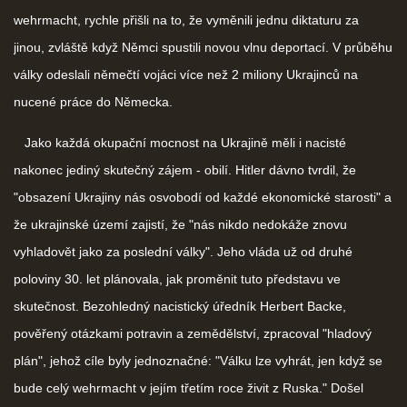
wehrmacht, rychle přišli na to, že vyměnili jednu diktaturu za
jinou, zvláště když Němci spustili novou vlnu deportací. V průběhu
války odeslali němečtí vojáci více než 2 miliony Ukrajinců na
nucené práce do Německa.
Jako každá okupační mocnost na Ukrajině měli i nacisté
nakonec jediný skutečný zájem - obilí. Hitler dávno tvrdil, že
"obsazení Ukrajiny nás osvobodí od každé ekonomické starosti" a
že ukrajinské území zajistí, že "nás nikdo nedokáže znovu
vyhladovět jako za poslední války". Jeho vláda už od druhé
poloviny 30. let plánovala, jak proměnit tuto představu ve
skutečnost. Bezohledný nacistický úředník Herbert Backe,
pověřený otázkami potravin a zemědělství, zpracoval "hladový
plán", jehož cíle byly jednoznačné: "Válku lze vyhrát, jen když se
bude celý wehrmacht v jejím třetím roce živit z Ruska." Došel