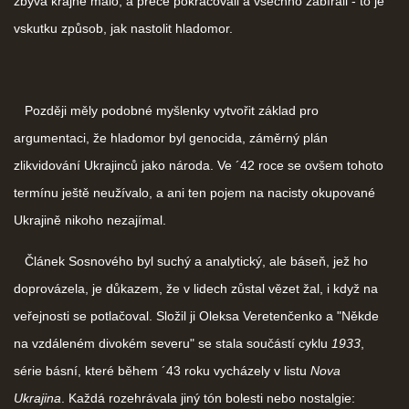
zbývá krajně málo, a přece pokračovali a všechno zabírali - to je
vskutku způsob, jak nastolit hladomor.
Později měly podobné myšlenky vytvořit základ pro
argumentaci, že hladomor byl genocida, záměrný plán
zlikvidování Ukrajinců jako národa. Ve ´42 roce se ovšem tohoto
termínu ještě neužívalo, a ani ten pojem na nacisty okupované
Ukrajině nikoho nezajímal.
Článek Sosnového byl suchý a analytický, ale báseň, jež ho
doprovázela, je důkazem, že v lidech zůstal vězet žal, i když na
veřejnosti se potlačoval. Složil ji Oleksa Veretenčenko a "Někde
na vzdáleném divokém severu" se stala součástí cyklu
1933
,
série básní, které během ´43 roku vycházely v listu
Nova
Ukrajina
. Každá rozehrávala jiný tón bolesti nebo nostalgie: