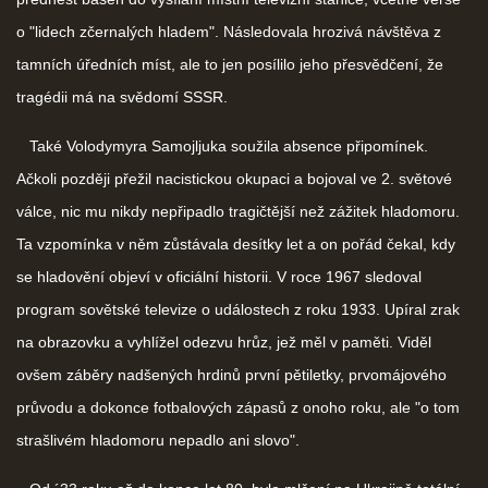
o "lidech zčernalých hladem". Následovala hrozivá návštěva z
tamních úředních míst, ale to jen posílilo jeho přesvědčení, že
tragédii má na svědomí SSSR.
Také Volodymyra Samojljuka soužila absence připomínek.
Ačkoli později přežil nacistickou okupaci a bojoval ve 2. světové
válce, nic mu nikdy nepřipadlo tragičtější než zážitek hladomoru.
Ta vzpomínka v něm zůstávala desítky let a on pořád čekal, kdy
se hladovění objeví v oficiální historii. V roce 1967 sledoval
program sovětské televize o událostech z roku 1933. Upíral zrak
na obrazovku a vyhlížel odezvu hrůz, jež měl v paměti. Viděl
ovšem záběry nadšených hrdinů první pětiletky, prvomájového
průvodu a dokonce fotbalových zápasů z onoho roku, ale "o tom
strašlivém hladomoru nepadlo ani slovo".