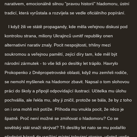
narativem, emocionálně silnou "pravou historií" hladomoru, ústní
tradicí, která vyrůstala a rozvíjela se vedle oficiálního popírání.
I když žili ve státě propagandy, kde měla veřejnou diskusi pod
kontrolou strana, miliony Ukrajinců uvnitř republiky onen
alternativní narativ znaly. Pocit nespojitosti, trhliny mezi
soukromou a veřejnou pamětí, zející díry tam, kde měl být
národní zármutek - to vše lidi po desítky let trápilo. Havrylo
Prokopenko z Dněpropetrovské oblasti, když mu zemřeli rodiče,
se nemohl myšlenek na hladomor zbavit. Napsal o tom slohovou
práci do školy a připojil odpovídající ilustraci. Učitelka mu úlohu
pochválila, ale řekla mu, aby ji zničil, protože se bála, že by z toho
on i ona mohli mít potíže. Příhoda mu vnukla pocit, že něco je
špatně. Proč není možné se zmiňovat o hladomoru? Co se
sovětský stát snaží skrývat? Tři desítky let nato se mu podařilo
přednést báseň do vysílání místní televizní stanice, včetně verše