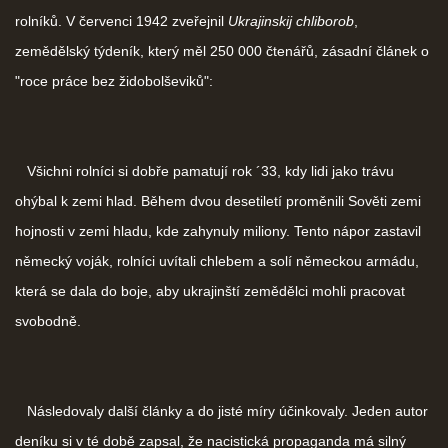
rolníků. V červenci 1942 zveřejnil
Ukrajinskij chliborob
,
zemědělský týdeník, který měl 250 000 čtenářů, zásadní článek o
"roce práce bez židobolševiků":
Všichni rolníci si dobře pamatují rok ´33, kdy lidi jako trávu
ohýbal k zemi hlad. Během dvou desetiletí proměnili Sověti zemi
hojnosti v zemi hladu, kde zahynuly miliony. Tento nápor zastavil
německý voják, rolníci uvítali chlebem a solí německou armádu,
která se dala do boje, aby ukrajinští zemědělci mohli pracovat
svobodně.
Následovaly další články a do jisté míry účinkovaly. Jeden autor
deníku si v té době zapsal, že nacistická propaganda má silný