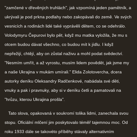
"zamčené v dřevěných truhlách", jak vzpomíná jeden pamětník, a
ukrývali je pod prkna podlahy nebo zakopávali do země. Ve svých
vesnicích a rodinách lidé také vyprávěli dětem, co se odehrálo.
Volodymyru Čepurovi bylo pět, když mu matka vyložila, že mu s
otcem budou dávat všechno, co budou mít k jídlu. I když
nepřežijí, chtějí, aby on zůstal naživu a mohl podat svědectví.
"Nesmím umřít, a až vyrostu, musím lidem povědět, jak jsme my
a naše Ukrajina v mukám umírali." Elida Zolotovercha, dcera
autorky deníku Oleksandry Radčenkové, nabádala své děti,
vnuky a pak i pravnuky, aby si v deníku četli a pamatovali na
"hrůzu, kterou Ukrajina prošla".
Tato slova, opakovaná v soukromí tolika lidmi, zanechala svou
stopu. Oficiální mlčení jim poskytovalo téměř tajemnou moc. Od
roku 1933 dále se takovéto příběhy stávaly alternativním