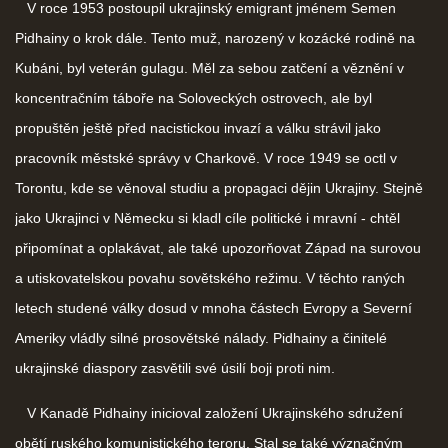
V roce 1953 postoupil ukrajinský emigrant jménem Semen
Pidhainy o krok dále. Tento muž, narozený v kozácké rodině na
Kubáni, byl veterán gulagu. Měl za sebou zatčení a věznění v
koncentračním táboře na Soloveckých ostrovech, ale byl
propuštěn ještě před nacistickou invazí a válku strávil jako
pracovník městské správy v Charkově. V roce 1949 se octl v
Torontu, kde se věnoval studiu a propagaci dějin Ukrajiny. Stejně
jako Ukrajinci v Německu si kladl cíle politické i mravní - chtěl
připomínat a oplakávat, ale také upozorňovat Západ na surovou
a utiskovatelskou povahu sovětského režimu. V těchto raných
letech studené války dosud v mnoha částech Evropy a Severní
Ameriky vládly silné prosovětské nálady. Pidhainy a činitelé
ukrajinské diaspory zasvětili své úsilí boji proti nim.
V Kanadě Pidhainy inicioval založení Ukrajinského sdružení
obětí ruského komunistického teroru. Stal se také význačným