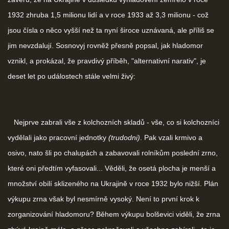
1932 zhruba 1,5 milionu lidí a v roce 1933 až 3,3 milionu - což
jsou čísla o něco vyšší než ta nyní široce uznávaná, ale příliš se
jim nevzdalují. Sosnovyj rovněž přesně popsal, jak hladomor
vznikl, a prokázal, že pravdivý příběh, "alternativní narativ", je
deset let po událostech stále velmi živý:
Nejprve zabrali vše z kolchozních skladů - vše, co si kolchozníci
vydělali jako pracovní jednotky
(trudodni)
. Pak vzali krmivo a
osivo, nato šli po chalupách a zabavovali rolníkům poslední zrno,
které oni předtím vyfasovali... Věděli, že osetá plocha je menší a
množství obilí sklizeného na Ukrajině v roce 1932 bylo nižší. Plán
výkupu zrna však byl nesmírně vysoký. Není to první krok k
zorganizování hladomoru? Během výkupu bolševici viděli, že zrna