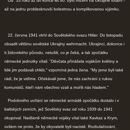
Od ´33 roku až do konce let 80. bylo mlčení na Ukrajině totální -
až na jednu problesknuvší bolestnou a komplikovanou výjimku.
22. června 1941 vtrhl do Sovětského svazu Hitler. Do listopadu
obsadil většinu sovětské Ukrajiny wehrmacht. Ukrajinci, dokonce i
ti židovského původu, netušili, co je čeká, a tak zpočátku
německé jednotky vítali. "Děvčata přinášela vojákům květiny a
lidé jim podávali chléb," vzpomíná jedna žena. "My jsme byli také
rádi, že je vidíme. Očekávali jsme, že nás zachrání z rukou
komunistů, kteří nám všechno vzali a mořili nás hladem."
Podobného uvítání se německé armádě zpočátku dostalo i v
baltských zemích, jež Sovětský svaz od roku 1939 do 1941
okupoval. Nadšeně německé vojáky vítal také Kavkaz a Krym,
ovšem ne proto, že by obyvatelé byli nacisté. Rozkulačování,