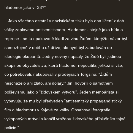
hladomor jako v ´33?"
Jako všechno ostatní v nacistickém tisku byla ona líčení z dob
války zaplavena antisemitismem. Hladomor - stejně jako bída a
represe - se tu opakovaně kladl za vinu Židům, kterýžto názor byl
samozřejmě v oběhu už dříve, ale nyní byl zabudován do
ideologie okupantů. Jedny noviny napsaly, že Židé byli jedinou
skupinou obyvatelstva, která hladomor nepocítila, jelikož si vše,
co potřebovali, nakupovali v prodejnách Torgsinu: "Židům
nescházelo ani zlato, ani dolary." Jiní hovořili o samotném
bolševismu jako o "židovském výtvoru". Jeden memoárista si
vybavuje, že mu byl předveden "antisemitský propagandistický
film o hladomoru v Kyjevě za války. Obsahoval fotografie
vykopaných mrtvol a končil vraždou židovského příslušníka tajné
policie."