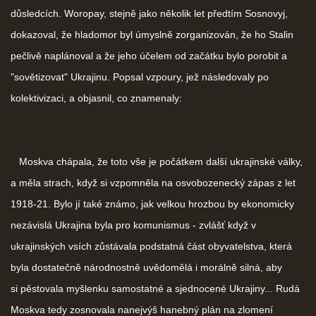
důsledcích. Woropay, stejně jako několik let předtím Sosnovyj,
dokazoval, že hladomor byl úmyslně zorganizován, že ho Stalin
pečlivě naplánoval a že jeho účelem od začátku bylo porobit a
"sovětizovat" Ukrajinu. Popsal vzpoury, jež následovaly po
kolektivizaci, a objasnil, co znamenaly:
Moskva chápala, že toto vše je počátkem další ukrajinské války,
a měla strach, když si vzpomněla na osvobozenecký zápas z let
1918-21. Bylo jí také známo, jak velkou hrozbou by ekonomicky
nezávislá Ukrajina byla pro komunismus - zvlášť když v
ukrajinských vsích zůstávala podstatná část obyvatelstva, která
byla dostatečně národnostně uvědomělá i morálně silná, aby
si pěstovala myšlenku samostatné a sjednocené Ukrajiny... Rudá
Moskva tedy zosnovala nanejvýš hanebný plán na zlomení