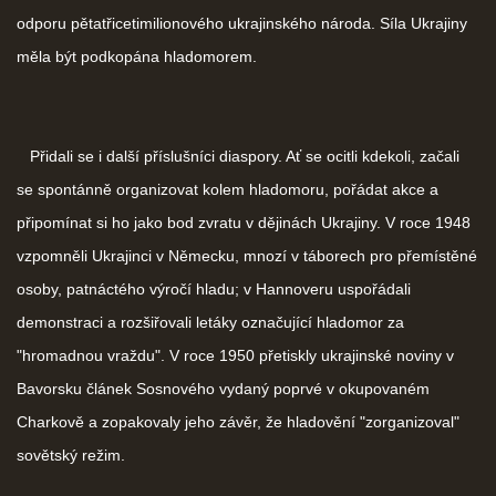
odporu pětatřicetimilionového ukrajinského národa. Síla Ukrajiny
měla být podkopána hladomorem.
Přidali se i další příslušníci diaspory. Ať se ocitli kdekoli, začali
se spontánně organizovat kolem hladomoru, pořádat akce a
připomínat si ho jako bod zvratu v dějinách Ukrajiny. V roce 1948
vzpomněli Ukrajinci v Německu, mnozí v táborech pro přemístěné
osoby, patnáctého výročí hladu; v Hannoveru uspořádali
demonstraci a rozšiřovali letáky označující hladomor za
"hromadnou vraždu". V roce 1950 přetiskly ukrajinské noviny v
Bavorsku článek Sosnového vydaný poprvé v okupovaném
Charkově a zopakovaly jeho závěr, že hladovění "zorganizoval"
sovětský režim.