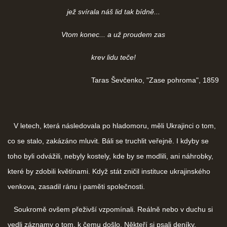
jež svírala náš lid tak bídně...
ČERNÁ KNIHA NACIONÁLNÍHO SOCIALISMU
Vtom konec... a už proudem zas
ZLOČINY NACIONÁLNÍHO SOCIALISMU: FAKTA
krev lidu teče!
Taras Ševčenko, "Zase pohroma", 1859
NÁVŠTĚVNÍ KNIHA
V letech, která následovala po hladomoru, měli Ukrajinci o tom,
© 2026 eStránky.cz
|
RSS
co se stalo, zakázáno mluvit. Báli se truchlit veřejně. I kdyby se
toho byli odvážili, nebyly kostely, kde by se modlili, ani náhrobky,
které by zdobili květinami. Když stát zničil instituce ukrajinského
venkova, zasadil ránu i paměti společnosti.
Soukromě ovšem přeživší vzpomínali. Reálně nebo v duchu si
vedli záznamy o tom, k čemu došlo. Někteří si psali deníky,