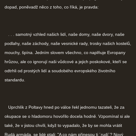
dopad, poněvadž něco z toho, co říká, je pravda:
. . . samotný vzhled našich lidí, naše domy, naše dvory, naše
podlahy, naše záchody, naše vesnické rady, trosky našich kostelů,
mouchy, špína. Jedním slovem všechno, co naplňuje Evropany
hrůzou, ale co ignorují naši vůdcové a jejich poskokové, kteří se
odtrhli od prostých lidí a soudobého evropského životního
standardu.
Uprchlík z Poltavy hned po válce řekl jednomu tazateli, že za
okupace se o hladomoru hovořilo docela hodně. Vzpomínal si ale
také, že v jistou chvíli, když to vypadalo, že by se mohla vrátit
Rudá armáda, se lidé ptali: "A co nám přinesou ti ´rudí´? Nový