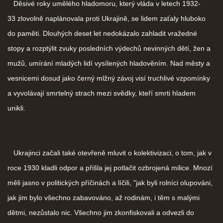
Děsivé roky umělého hladomoru, který vláda v letech 1932-
33 zlovolně naplánovala proti Ukrajině, se lidem zaťaly hluboko
do paměti. Dlouhých deset let nedokázalo zahladit vražedné
stopy a rozptýlit zvuky posledních výdechů nevinných dětí, žen a
mužů, umírání mladých lidí vysílených hladověním. Nad městy a
vesnicemi dosud jako černý mlžný závoj visí truchlivé vzpomínky
a vyvolávají smrtelný strach mezi svědky, kteří smrti hladem
unikli.
Ukrajinci začali také otevřeně mluvit o kolektivizaci, o tom, jak v
roce 1930 kladli odpor a přišla jej potlačit ozbrojená milice. Mnozí
měli jasno v politických příčinách a líčili, "jak byli rolníci olupováni,
jak jim bylo všechno zabavováno, až rodinám, i těm s malými
dětmi, nezůstalo nic. Všechno jim zkonfiskovali a odvezli do