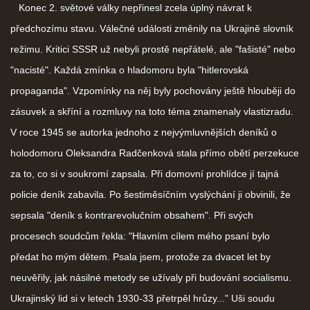
Konec 2. světové války nepřinesl zcela úplný návrat k
předchozímu stavu. Válečné události změnily na Ukrajině slovník
režimu. Kritici SSSR už nebyli prostě nepřátelé, ale "fašisté" nebo
"nacisté". Každá zmínka o hladomoru byla "hitlerovská
propaganda". Vzpomínky na něj byly pochovány ještě hlouběji do
zásuvek a skříní a rozmluvy na toto téma znamenaly vlastizradu.
V roce 1945 se autorka jednoho z nejvýmluvnějších deníků o
holodomoru Oleksandra Radčenková stala přímo obětí perzekuce
za to, co si v soukromí zapsala. Při domovní prohlídce jí tajná
policie deník zabavila. Po šestiměsíčním vyslýchání ji obvinili, že
sepsala "deník s kontrarevolučním obsahem". Při svých
procesech soudcům řekla: "Hlavním cílem mého psaní bylo
předat ho mým dětem. Psala jsem, protože za dvacet let by
neuvěřily, jak násilné metody se užívaly při budování socialismu.
Ukrajinský lid si v letech 1930-33 přetrpěl hrůzy..." Uši soudu