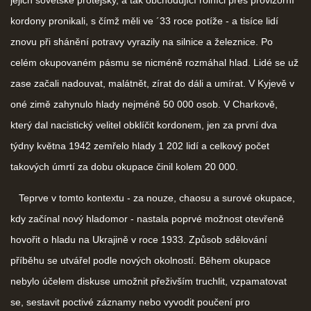
jejich sovětské protějšky, a tak obchodující rolníci přes provizorní
kordony pronikali, s čímž měli ve ´33 roce potíže - a tisíce lidí
znovu při shánění potravy vyrazily na silnice a železnice. Po
celém okupovaném pásmu se nicméně rozmáhal hlad. Lidé se už
zase začali nadouvat, malátnět, zírat do dáli a umírat. V Kyjevě v
oné zimě zahynulo hlady nejméně 50 000 osob. V Charkově,
který dal nacistický velitel obklíčit kordonem, jen za první dva
týdny května 1942 zemřelo hlady 1 202 lidí a celkový počet
takových úmrtí za dobu okupace činil kolem 20 000.
Teprve v tomto kontextu - za nouze, chaosu a surové okupace,
kdy začínal nový hladomor - nastala poprvé možnost otevřeně
hovořit o hladu na Ukrajině v roce 1933. Způsob sdělování
příběhu se utvářel podle nových okolností. Během okupace
nebylo účelem diskuse umožnit přeživším truchlit, vzpamatovat
se, sestavit poctivé záznamy nebo vyvodit poučení pro