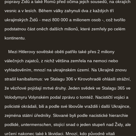
popravy Židů a také Romů před očima jejich sousedů, na okrajích
vesnic a v lesích. Během války zahynuli dva z každých tří
ukrajinských Židů - mezi 800 000 a milionem osob -, což tvořilo
podstatnou část oněch dalších milionů, které zemřely po celém
kontinentu.
Mezi Hitlerovy sovětské oběti patřilo také přes 2 miliony
válečných zajatců, z nichž většina zemřela na nemoci nebo
vyhladověním, mnozí na ukrajinském území. Na Ukrajině znovu
strašil kanibalismus: ve Stalagu 306 v Kirovohradě ohlásili strážní,
že vězňové pojídají mrtvé druhy. Jeden svědek ve Stalagu 365 ve
Volodymyru Volynském podal zprávu o tomtéž. Nacističtí vojáci a
policisté okrádali, bili a podle své libovůle vraždili i další Ukrajince,
zejména státní úředníky. Slované byli podle nacistické hierarchie
podlidé,
untermenschen
, stojící snad o jeden stupeň nad Židy, ale
určení nakonec také k likvidaci. Mnozí, kdo původně vítali