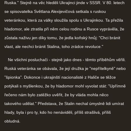
Ruska." Stejně na věc hleděli Ukrajinci jinde v SSSR. V 80. letech
se spisovatelka Světlana Alexijevičová setkala s ruskou
veteránkou, která za války sloužila spolu s Ukrajinkou. Ta přežila
hladomor, ale ztratila při něm celou rodinu a Rusce vyprávěla, že
zůstala naživu jen díky tomu, že jedla koňský hnůj: "Chci bránit
vlast, ale nechci bránit Stalina, toho zrádce revoluce."
Ne všichni posluchači - stejně jako dnes - těmto příběhům věřili.
Ruská veteránka se obávala, že její družka je "nepřítelkyně" nebo
"špionka". Dokonce i ukrajinští nacionalisté z Haliče se těžce
potýkali s myšlenkou, že by hladomor mohl vyvolat stát: "Upřímně
řečeno nám bylo zatěžko uvěřit, že by vláda mohla něco
takového udělat." Představa, že Stalin nechal úmyslně lidi umírat
hlady, byla i pro ty, kdo ho nenáviděli, příliš strašlivá, příliš
obludná.