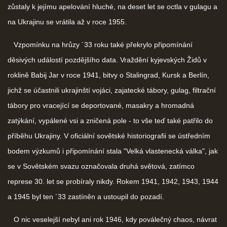
zůstaly k jejímu apelování hluché, na deset let se octla v gulagu a
na Ukrajinu se vrátila až v roce 1955.
Vzpomínku na hrůzy ´33 roku také překrylo připomínání
děsivých událostí pozdějšího data. Vraždění kyjevských Židů v
roklině Babij Jar v roce 1941, bitvy o Stalingrad, Kursk a Berlín,
jichž se účastnili ukrajinští vojáci, zajatecké tábory, gulag, filtrační
tábory pro vracející se deportované, masakry a hromadná
zatýkání, vypálené vsi a zničená pole - to vše teď také patřilo do
příběhu Ukrajiny. V oficiální sovětské historiografii se ústředním
bodem výzkumů i připomínání stala "Velká vlastenecká válka", jak
se v Sovětském svazu označovala druhá světová, zatímco
represe 30. let se probíraly nikdy. Rokem 1941, 1942, 1943, 1944
a 1945 byl ten ´33 zastíněn a ustoupil do pozadí.
O nic veselejší nebyl ani rok 1946, kdy poválečný chaos, návrat