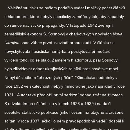
Válečnému tisku se ovšem podařilo vydat i maličký počet článků
o hladomoru, které nebyly specificky zaměřeny tak, aby zapadaly
do rámce nacistické propagandy. V listopadu 1942 zveřejnil
zemědělský ekonom S. Sosnovyj v charkovských novinách
Nova
Ukrajina
snad vůbec první kvaziodbornou studii. V článku se
nevyskytovala nacistická hantýrka a poskytoval přímočaré
vylíčení toho, co se stalo. Záměrem hladomoru, psal Sosnovyj,
bylo zlikvidovat odpor ukrajinských rolníků proti sovětské moci.
Nebyl důsledkem "přirozených příčin": "Klimatické podmínky v
roce 1932 ve skutečnosti nebyly mimořádné jako například v roce
1921." Autor také předložil první seriózní odhad ztrát na životech.
S odvoláním na sčítání lidu v letech 1926 a 1939 i na další
sovětské statistické publikace (nikoli ovšem na utajené a zrušené
sčítání v roce 1937, ačkoli o něm pravděpodobně věděl) dospěl k
závěru, že na Ukrajině v důsledku vyhladovění zemřelo v roce