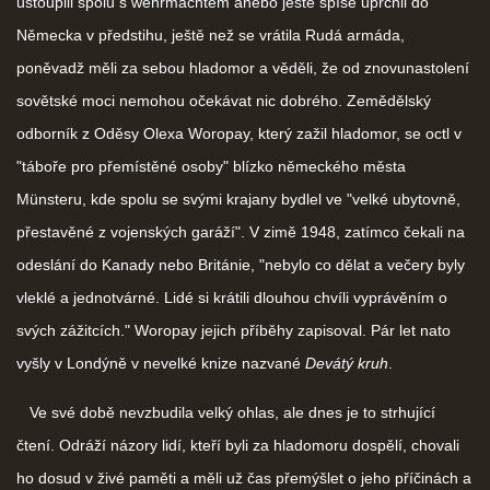
ustoupili spolu s wehrmachtem anebo ještě spíše uprchli do
Německa v předstihu, ještě než se vrátila Rudá armáda,
poněvadž měli za sebou hladomor a věděli, že od znovunastolení
sovětské moci nemohou očekávat nic dobrého. Zemědělský
odborník z Oděsy Olexa Woropay, který zažil hladomor, se octl v
"táboře pro přemístěné osoby" blízko německého města
Münsteru, kde spolu se svými krajany bydlel ve "velké ubytovně,
přestavěné z vojenských garáží". V zimě 1948, zatímco čekali na
odeslání do Kanady nebo Británie, "nebylo co dělat a večery byly
vleklé a jednotvárné. Lidé si krátili dlouhou chvíli vyprávěním o
svých zážitcích." Woropay jejich příběhy zapisoval. Pár let nato
vyšly v Londýně v nevelké knize nazvané
Devátý kruh
.
Ve své době nevzbudila velký ohlas, ale dnes je to strhující
čtení. Odráží názory lidí, kteří byli za hladomoru dospělí, chovali
ho dosud v živé paměti a měli už čas přemýšlet o jeho příčinách a