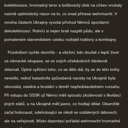
kolektivizace, hromadný teror a bolševický útok na církev vnukaly
naivně optimistický názor na to, co snad přinese wehrmacht. V
mnoha částech Ukrajiny vyvolal příchod Němců spontánní
dekolektivizaci. Rolníci si nejen brali nazpět půdu, ale v
pomateném staromilském vzteku rozbíjeli traktory a kombajny.
Pozdvižení rychle skončilo - a všichni, kdo doufali v lepší život
za německé okupace, se ve svých očekáváních bleskově
zklamali. Úplné vylíčení toho, co se dělo dál, by se do této knihy
nevešlo, neboť katastrofa způsobená nacisty na Ukrajině byla
obrovská, násilná a brutální v téměř nepředstavitelném rozsahu.
Při vstupu do SSSR už Němci měli spoustu zkušeností s likvidací
jiných států, a na Ukrajině měli jasno, co hodlají dělat. Okamžitě
začal holocaust, odehrávající se nikoli ve vzdálených táborech,
ale na veřejnosti. Místo deportací pořádal wehrmacht hromadné