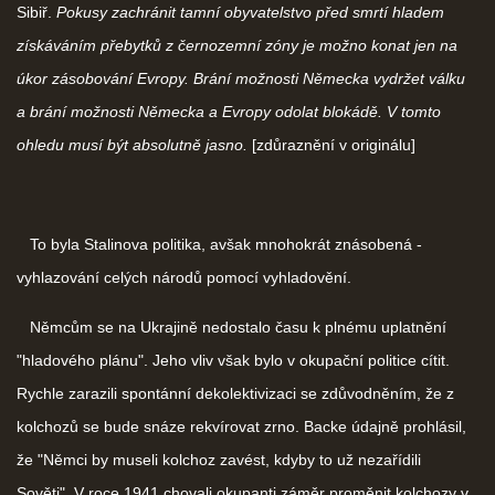
Sibiř.
Pokusy zachránit tamní obyvatelstvo před smrtí hladem
získáváním přebytků z černozemní zóny je možno konat jen na
úkor zásobování Evropy. Brání možnosti Německa vydržet válku
a brání možnosti Německa a Evropy odolat blokádě. V tomto
ohledu musí být absolutně jasno.
[zdůraznění v originálu]
To byla Stalinova politika, avšak mnohokrát znásobená -
vyhlazování celých národů pomocí vyhladovění.
Němcům se na Ukrajině nedostalo času k plnému uplatnění
"hladového plánu". Jeho vliv však bylo v okupační politice cítit.
Rychle zarazili spontánní dekolektivizaci se zdůvodněním, že z
kolchozů se bude snáze rekvírovat zrno. Backe údajně prohlásil,
že "Němci by museli kolchoz zavést, kdyby to už nezařídili
Sověti". V roce 1941 chovali okupanti záměr proměnit kolchozy v