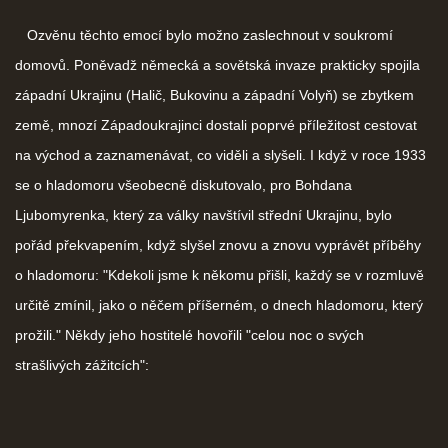
Ozvěnu těchto emocí bylo možno zaslechnout v soukromí
domovů. Poněvadž německá a sovětská invaze prakticky spojila
západní Ukrajinu (Halič, Bukovinu a západní Volyň) se zbytkem
země, mnozí Západoukrajinci dostali poprvé příležitost cestovat
na východ a zaznamenávat, co viděli a slyšeli. I když v roce 1933
se o hladomoru všeobecně diskutovalo, pro Bohdana
Ljubomyrenka, který za války navštívil střední Ukrajinu, bylo
pořád překvapením, když slyšel znovu a znovu vyprávět příběhy
o hladomoru: "Kdekoli jsme k někomu přišli, každý se v rozmluvě
určitě zmínil, jako o něčem příšerném, o dnech hladomoru, který
prožili." Někdy jeho hostitelé hovořili "celou noc o svých
strašlivých zážitcích":