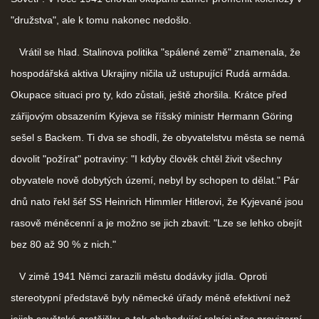
"družstva", ale k tomu nakonec nedošlo.
Vrátil se hlad. Stalinova politika "spálené země" znamenala, že
hospodářská aktiva Ukrajiny ničila už ustupující Rudá armáda.
Okupace situaci pro ty, kdo zůstali, ještě zhoršila. Krátce před
zářijovým obsazením Kyjeva se říšský ministr Hermann Göring
sešel s Backem. Ti dva se shodli, že obyvatelstvu města se nemá
dovolit "požírat" potraviny: "I kdyby člověk chtěl živit všechny
obyvatele nově dobytých území, nebyl by schopen to dělat." Pár
dnů nato řekl šéf SS Heinrich Himmler Hitlerovi, že Kyjevané jsou
rasově méněcenní a je možno se jich zbavit: "Lze se lehko obejít
bez 80 až 90 % z nich."
V zimě 1941 Němci zarazili městu dodávky jídla. Oproti
stereotypní představě byly německé úřady méně efektivní než