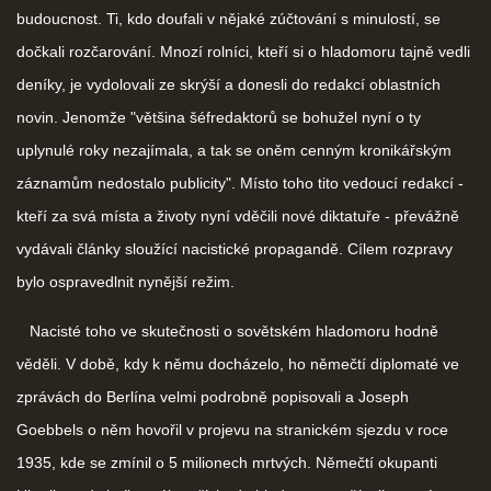
budoucnost. Ti, kdo doufali v nějaké zúčtování s minulostí, se
dočkali rozčarování. Mnozí rolníci, kteří si o hladomoru tajně vedli
deníky, je vydolovali ze skrýší a donesli do redakcí oblastních
novin. Jenomže "většina šéfredaktorů se bohužel nyní o ty
uplynulé roky nezajímala, a tak se oněm cenným kronikářským
záznamům nedostalo publicity". Místo toho tito vedoucí redakcí -
kteří za svá místa a životy nyní vděčili nové diktatuře - převážně
vydávali články sloužící nacistické propagandě. Cílem rozpravy
bylo ospravedlnit nynější režim.
Nacisté toho ve skutečnosti o sovětském hladomoru hodně
věděli. V době, kdy k němu docházelo, ho němečtí diplomaté ve
zprávách do Berlína velmi podrobně popisovali a Joseph
Goebbels o něm hovořil v projevu na stranickém sjezdu v roce
1935, kde se zmínil o 5 milionech mrtvých. Němečtí okupanti