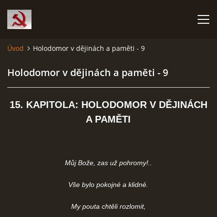
Úvod
Holodomor v dějinách a paměti - 9
HISTORIE KOMUNISMU
Holodomor v dějinách a paměti - 9
ČERNÁ KNIHA KOMUNISMU I.
15. KAPITOLA: HOLODOMOR V DĚJINÁCH
ČERNÁ KNIHA KOMUNISMU II.
A PAMĚTI
RUDÝ HLADOMOR: STALINOVA VÁLKA NA UKRAJINĚ
Můj Bože, zas už pohromy!..
KATYŇSKÝ MASAKR
Vše bylo pokojné a klidné.
OSTATNÍ ZLOČINY KOMUNISMU
My pouta chtěli rozlomit,