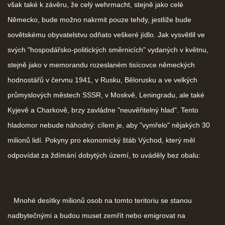
však také k závěru, že celý wehrmacht, stejně jako celé
Německo, bude možno nakrmit pouze tehdy, jestliže bude
sovětskému obyvatelstvu odňato veškeré jídlo. Jak vysvětlil ve
svých "hospodářsko-politických směrnicích" vydaných v květnu,
stejně jako v memorandu rozeslaném tisícovce německých
hodnostářů v červnu 1941, v Rusku, Bělorusku a ve velkých
průmyslových městech SSSR, v Moskvě, Leningradu, ale také
Kyjevě a Charkově, brzy zavládne "neuvěřitelný hlad". Tento
hladomor nebude náhodný: cílem je, aby "vymřelo" nějakých 30
milionů lidí. Pokyny pro ekonomický štáb Východ, který měl
odpovídat za ždímání dobytých území, to uváděly bez obalu:
Mnohé desítky milionů osob na tomto teritoriu se stanou
nadbytečnými a budou muset zemřít nebo emigrovat na