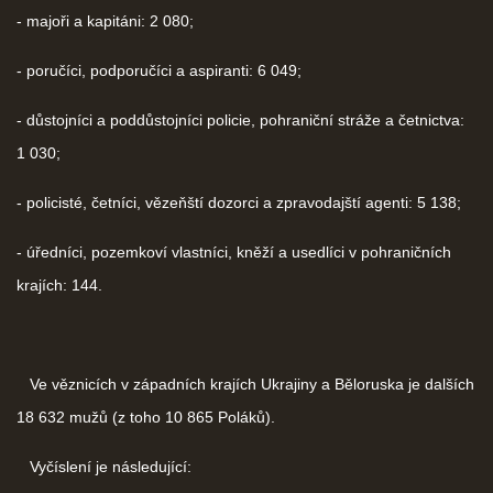
- majoři a kapitáni: 2 080;
- poručíci, podporučíci a aspiranti: 6 049;
- důstojníci a poddůstojníci policie, pohraniční stráže a četnictva:
1 030;
- policisté, četníci, vězeňští dozorci a zpravodajští agenti: 5 138;
- úředníci, pozemkoví vlastníci, kněží a usedlíci v pohraničních
krajích: 144.
Ve věznicích v západních krajích Ukrajiny a Běloruska je dalších
18 632 mužů (z toho 10 865 Poláků).
Vyčíslení je následující: