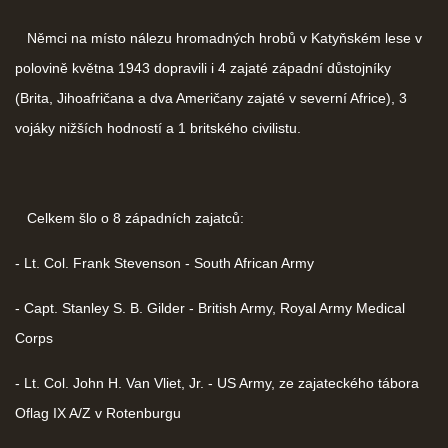
Němci na místo nálezu hromadných hrobů v Katyňském lese v
polovině května 1943 dopravili i 4 zajaté západní důstojníky
(Brita, Jihoafričana a dva Američany zajaté v severní Africe), 3
vojáky nižších hodností a 1 britského civilistu.
Celkem šlo o 8 západních zajatců:
- Lt. Col. Frank Stevenson - South African Army
- Capt. Stanley S. B. Gilder - British Army, Royal Army Medical
Corps
- Lt. Col. John H. Van Vliet, Jr. - US Army, ze zajateckého tábora
Oflag IX A/Z v Rotenburgu