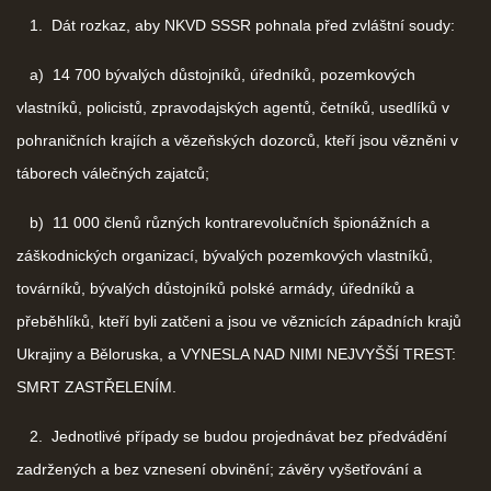
1. Dát rozkaz, aby NKVD SSSR pohnala před zvláštní soudy:
a) 14 700 bývalých důstojníků, úředníků, pozemkových
vlastníků, policistů, zpravodajských agentů, četníků, usedlíků v
pohraničních krajích a vězeňských dozorců, kteří jsou vězněni v
táborech válečných zajatců;
b) 11 000 členů různých kontrarevolučních špionážních a
záškodnických organizací, bývalých pozemkových vlastníků,
továrníků, bývalých důstojníků polské armády, úředníků a
přeběhlíků, kteří byli zatčeni a jsou ve věznicích západních krajů
Ukrajiny a Běloruska, a VYNESLA NAD NIMI NEJVYŠŠÍ TREST:
SMRT ZASTŘELENÍM.
2. Jednotlivé případy se budou projednávat bez předvádění
zadržených a bez vznesení obvinění; závěry vyšetřování a