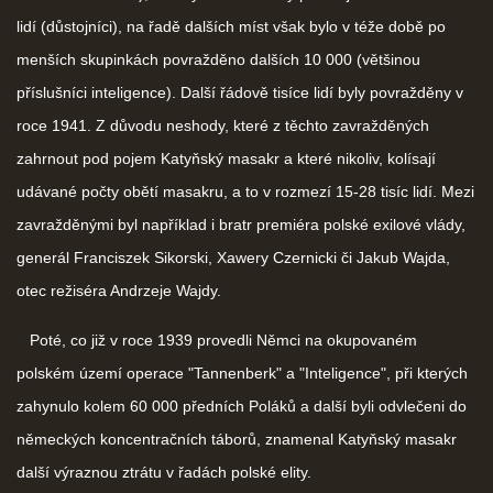
lidí (důstojníci), na řadě dalších míst však bylo v téže době po
menších skupinkách povražděno dalších 10 000 (většinou
příslušníci inteligence). Další řádově tisíce lidí byly povražděny v
roce 1941. Z důvodu neshody, které z těchto zavražděných
zahrnout pod pojem Katyňský masakr a které nikoliv, kolísají
udávané počty obětí masakru, a to v rozmezí 15-28 tisíc lidí. Mezi
zavražděnými byl například i bratr premiéra polské exilové vlády,
generál Franciszek Sikorski, Xawery Czernicki či Jakub Wajda,
otec režiséra Andrzeje Wajdy.
Poté, co již v roce 1939 provedli Němci na okupovaném
polském území operace "Tannenberk" a "Inteligence", při kterých
zahynulo kolem 60 000 předních Poláků a další byli odvlečeni do
německých koncentračních táborů, znamenal Katyňský masakr
další výraznou ztrátu v řadách polské elity.