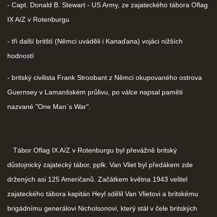
- Capt. Donald B. Stewart - US Army, ze zajateckého tábora Oflag
IX A/Z v Rotenburgu
- tři další britští (Němci uváděli i Kanaďana) vojáci nižších
hodností
- britský civilista Frank Stroobant z Němci okupovaného ostrova
Guernsey v Lamanšském průlivu, po válce napsal paměti
nazvané "One Man´s War".
Tábor Oflag IX A/Z v Rotenburgu byl převážně britský
důstojnický zajatecký tábor, pplk. Van Vliet byl předákem zde
držených asi 125 Američanů. Začátkem května 1943 velitel
zajateckého tábora kapitán Heyl sdělil Van Vlietovi a britskému
brigádnímu generálovi Nicholsonovi, který stál v čele britských