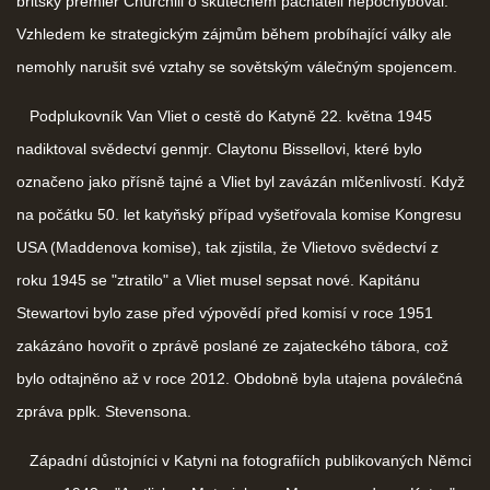
britský premiér Churchill o skutečném pachateli nepochyboval.
Vzhledem ke strategickým zájmům během probíhající války ale
nemohly narušit své vztahy se sovětským válečným spojencem.
Podplukovník Van Vliet o cestě do Katyně 22. května 1945
nadiktoval svědectví genmjr. Claytonu Bissellovi, které bylo
označeno jako přísně tajné a Vliet byl zavázán mlčenlivostí. Když
na počátku 50. let katyňský případ vyšetřovala komise Kongresu
USA (Maddenova komise), tak zjistila, že Vlietovo svědectví z
roku 1945 se "ztratilo" a Vliet musel sepsat nové. Kapitánu
Stewartovi bylo zase před výpovědí před komisí v roce 1951
zakázáno hovořit o zprávě poslané ze zajateckého tábora, což
bylo odtajněno až v roce 2012. Obdobně byla utajena poválečná
zpráva pplk. Stevensona.
Západní důstojníci v Katyni na fotografiích publikovaných Němci