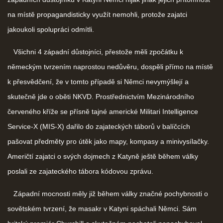
na místě propagandisticky využít nemohli, protože zajatci
jakoukoli spolupráci odmítli.
Všichni 4 západní důstojníci, přestože měli zpočátku k
německým tvrzením naprostou nedůvěru, dospěli přímo na místě
k přesvědčení, že v tomto případě si Němci nevymýšlejí a
skutečně jde o oběti NKVD. Prostřednictvím Mezinárodního
červeného kříže se přísně tajné americké Militari Intelligence
Service-X (MIS-X) dařilo do zajateckých táborů v balíčcích
pašovat předměty pro útěk jako mapy, kompasy a minivysílačky.
Američtí zajatci o svých dojmech z Katyně ještě během války
poslali ze zajateckého tábora kódovou zprávu.
Západní mocnosti měly již během války značné pochybnosti o
sovětském tvrzení, že masakr v Katyni spáchali Němci. Sám