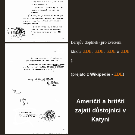
Berijův doplněk (pro zvětšení
klikni
ZDE
,
ZDE
,
ZDE
a
ZDE
).
(přejato z
Wikipedie
-
ZDE
)
Američtí a britští
zajatí důstojníci v
Katyni