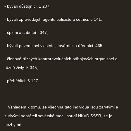
- bývalí důstojníci: 1 207;
- bývalí zpravodajští agenti, policisté a četníci: 5 141;
- špioni a sabotéři: 347;
- bývalí pozemkoví vlastníci, továrníci a úředníci: 465;
- členové různých kontrarevolučních odbojových organizací a
různé živly: 5 345;
- přeběhlíci: 6 127.
Vzhledem k tomu, že všechna tato individua jsou zarytými a
zuřivými nepřáteli sovětské moci, soudí NKVD SSSR, že je
nezbytné: