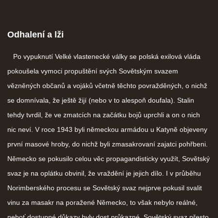
Odhalení a lži
Po vypuknutí Velké vlastenecké války se polská exilová vláda
pokoušela vymoci propuštění svých Sovětským svazem
vězněných občanů a vojáků včetně těchto povražděných, o nichž
se domnívala, že ještě žijí (nebo v to alespoň doufala). Stalin
tehdy tvrdil, že ve zmatcích na začátku bojů uprchli a on o nich
nic neví. V roce 1943 byli německou armádou u Katyně objeveny
první masové hroby, do nichž byli zmasakrovaní zajatci pohřbeni.
Německo se pokusilo celou věc propagandisticky využít, Sovětský
svaz je na oplátku obvinil, že vraždění je jejich dílo. I v průběhu
Norimberského procesu se Sovětský svaz nejprve pokusil svalit
vinu za masakr na poražené Německo, to však nebylo reálné,
neboť dostupné důkazy byly dost průkazné. Sovětský svaz přesto