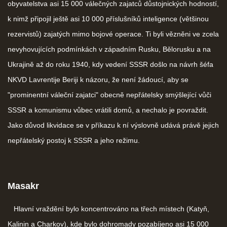
obyvatelstva asi 15 000 válečných zajatců důstojnických hodností,
k nimž připojil ještě asi 10 000 příslušníků inteligence (většinou
rezervistů) zajatých mimo bojové operace. Ti byli vězněni ve zcela
nevyhovujících podmínkách v západním Rusku, Bělorusku a na
Ukrajině až do roku 1940, kdy vedení SSSR došlo na návrh šéfa
NKVD Lavrentije Beriji k názoru, že není žádoucí, aby se
"prominentní váleční zajatci" obecně nepřátelsky smýšlející vůči
SSSR a komunismu vůbec vrátili domů, a nechalo je povraždit.
Jako důvod likvidace se v příkazu k ní výslovně udává právě jejich
nepřátelský postoj k SSSR a jeho režimu.
Masakr
Hlavní vraždění bylo koncentrováno na třech místech (Katyň,
Kalinin a Charkov), kde bylo dohromady pozabíjeno asi 15 000