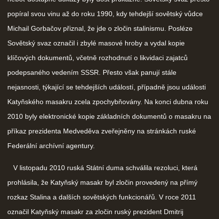
popíral svou vinu až do roku 1990, kdy tehdejší sovětský vůdce
Michail Gorbačov přiznal, že jde o zločin stalinismu. Posléze
Sovětský svaz označil i zbylé masové hroby a vydal kopie
klíčových dokumentů, včetně rozhodnutí o likvidaci zajatců
podepsaného vedením SSSR. Přesto však panují stále
nejasnosti, týkající se tehdejších událostí, případně jsou události
Katyňského masakru zcela zpochybňovány. Na konci dubna roku
2010 byly elektronické kopie základních dokumentů o masakru na
příkaz prezidenta Medveděva zveřejněny na stránkách ruské
Federální archívní agentury.
V listopadu 2010 ruská Státní duma schválila rezoluci, která
prohlásila, že Katyňský masakr byl zločin provedený na přímý
rozkaz Stalina a dalších sovětských funkcionářů. V roce 2011
označil Katyňský masakr za zločin ruský prezident Dmitrij