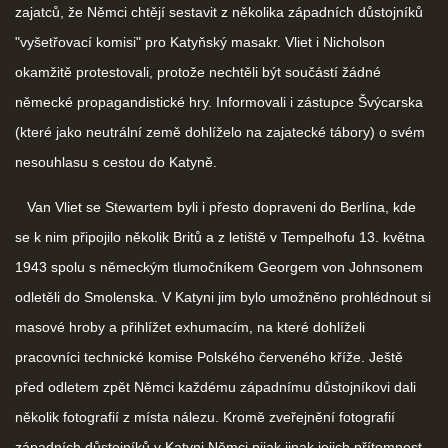
zajatců, že Němci chtějí sestavit z několika západních důstojníků
"vyšetřovací komisi" pro Katyňský masakr. Vliet i Nicholson
okamžitě protestovali, protože nechtěli být součástí žádné
německé propagandistické hry. Informovali i zástupce Švýcarska
(které jako neutrální země dohlíželo na zajatecké tábory) o svém
nesouhlasu s cestou do Katyně.
Van Vliet se Stewartem byli i přesto dopraveni do Berlína, kde
se k nim připojilo několik Britů a z letiště v Tempelhofu 13. května
1943 spolu s německým tlumočníkem Georgem von Johnsonem
odletěli do Smolenska. V Katyni jim bylo umožněno prohlédnout si
masové hroby a přihlížet exhumacím, na které dohlíželi
pracovníci technické komise Polského červeného kříže. Ještě
před odletem zpět Němci každému západnímu důstojníkovi dali
několik fotografií z místa nálezu. Kromě zveřejnění fotografií
západních důstojníků v Katyni Němci nijak jinak jejich přítomnost