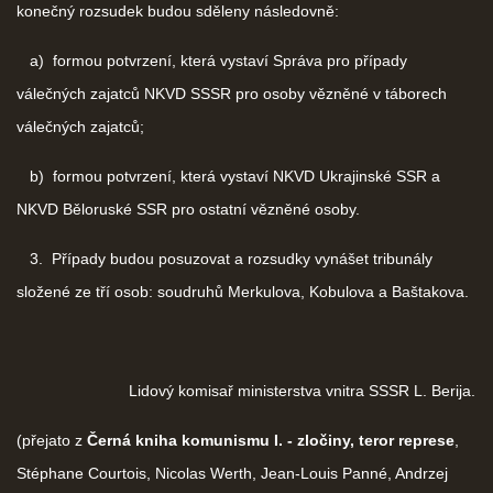
konečný rozsudek budou sděleny následovně:
a) formou potvrzení, která vystaví Správa pro případy
válečných zajatců NKVD SSSR pro osoby vězněné v táborech
válečných zajatců;
b) formou potvrzení, která vystaví NKVD Ukrajinské SSR a
NKVD Běloruské SSR pro ostatní vězněné osoby.
3. Případy budou posuzovat a rozsudky vynášet tribunály
složené ze tří osob: soudruhů Merkulova, Kobulova a Baštakova.
Lidový komisař ministerstva vnitra SSSR L. Berija.
(přejato z
Černá kniha komunismu I. - zločiny, teror represe
,
Stéphane Courtois, Nicolas Werth, Jean-Louis Panné, Andrzej