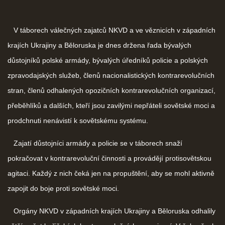
V táborech válečných zajatců NKVD a ve věznicích v západních
krajích Ukrajiny a Běloruska je dnes držena řada bývalých
důstojníků polské armády, bývalých úředníků policie a polských
zpravodajských služeb, členů nacionalistických kontrarevolučních
stran, členů odhalených opozičních kontrarevolučních organizací,
přeběhlíků a dalších, kteří jsou zavilými nepřáteli sovětské moci a
prodchnuti nenávistí k sovětskému systému.
Zajatí důstojníci armády a policie se v táborech snaží
pokračovat v kontrarevoluční činnosti a provádějí protisovětskou
agitaci. Každý z nich čeká jen na propuštění, aby se mohl aktivně
zapojit do boje proti sovětské moci.
Orgány NKVD v západních krajích Ukrajiny a Běloruska odhalily