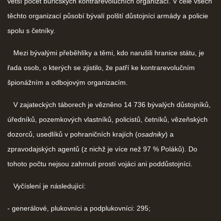
větší počet buřičských kontrarevolučních organizací. V čele všech
těchto organizací působí bývalí polští důstojníci armády a policie
spolu s četníky.
Mezi bývalými přeběhlíky a těmi, kdo narušili hranice státu, je
řada osob, o kterých se zjistilo, že patří ke kontrarevolučním
špionážním a odbojovým organizacím.
V zajateckých táborech je vězněno 14 736 bývalých důstojníků,
úředníků, pozemkových vlastníků, policistů, četníků, vězeňských
dozorců, usedlíků v pohraničních krajích (
osadniky
) a
zpravodajských agentů (z nichž je více než 97 % Poláků). Do
tohoto počtu nejsou zahrnuti prostí vojáci ani poddůstojníci.
Vyčíslení je následující:
- generálové, plukovníci a podplukovníci: 295;