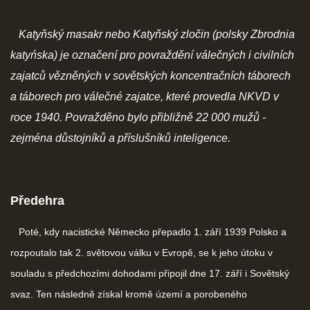
ČERNÁ KNIHA NACIONÁLNÍHO SOCIALISMU
Katyňský masakr nebo Katyňský zločin (polsky Zbrodnia
katyńska) je označení pro povraždění válečných i civilních
ZLOČINY NACIONÁLNÍHO SOCIALISMU: FAKTA
zajatců vězněných v sovětských koncentračních táborech
a táborech pro válečné zajatce, které provedla NKVD v
NÁVŠTĚVNÍ KNIHA
roce 1940. Povražděno bylo přibližně 22 000 mužů -
zejména důstojníků a příslušníků inteligence.
© 2026 eStránky.cz
|
RSS
Předehra
Poté, kdy nacistické Německo přepadlo 1. září 1939 Polsko a
rozpoutalo tak 2. světovou válku v Evropě, se k jeho útoku v
souladu s předchozími dohodami připojil dne 17. září i Sovětský
svaz. Ten následně získal kromě území a porobeného