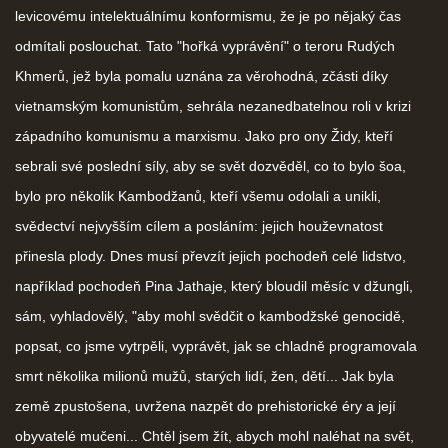
levicovému intelektuálnímu konformismu, že je po nějaký čas
odmítali poslouchat. Tato "hořká vyprávění" o teroru Rudých
Khmerů, jež byla pomalu uznána za věrohodná, zčásti díky
vietnamským komunistům, sehrála nezanedbatelnou roli v krizi
západního komunismu a marxismu. Jako pro ony Židy, kteří
sebrali své poslední síly, aby se svět dozvěděl, co to bylo šoa,
bylo pro několik Kambodžanů, kteří všemu odolali a unikli,
svědectví nejvyšším cílem a posláním: jejich houževnatost
přinesla plody. Dnes musí převzít jejich pochodeň celé lidstvo,
například pochodeň Pina Jathaje, který bloudil měsíc v džungli,
sám, vyhladovělý, "aby mohl svědčit o kambodžské genocidě,
popsat, co jsme vytrpěli, vyprávět, jak se chladně programovala
smrt několika milionů mužů, starých lidí, žen, dětí... Jak byla
země zpustošena, uvržena nazpět do prehistorické éry a její
obyvatelé mučeni... Chtěl jsem žít, abych mohl naléhat na svět,