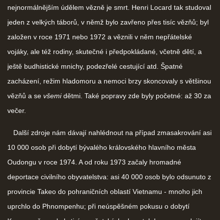
nejnormálnějším údělem vězně je smrt. Henri Locard tak studoval
jeden z velkých táborů, v němž bylo zavřeno přes tisíc vězňů; byl
založen v roce 1971 nebo 1972 a věznili v něm nepřátelské
vojáky, ale též rodiny, skutečné i předpokládané, včetně dětí, a
ještě budhistické mnichy, podezřelé cestující atd. Špatné
zacházení, režim hladomoru a nemoci brzy skoncovaly s většinou
vězňů a se
všemi
dětmi. Také popravy zde byly početné: až 30 za
večer.
Další zdroje nám dávají nahlédnout na případ zmasakrování asi
10 000 osob při dobytí bývalého královského hlavního města
Oudongu v roce 1974. A od roku 1973 začaly hromadné
deportace civilního obyvatelstva: asi 40 000 osob bylo odsunuto z
provincie Takeo do pohraničních oblastí Vietnamu - mnoho jich
uprchlo do Phnompenhu; při neúspěšném pokusu o dobytí