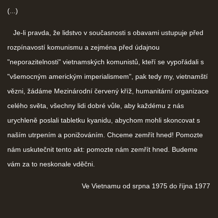
(...)
Je-li pravda, že lidstvo v současnosti s obavami ustupuje před
rozpínavostí komunismu a zejména před údajnou
"neporazitelnosti" vietnamských komunistů, kteří se vypořádali s
"všemocným americkým imperialismem", pak tedy my, vietnamští
vězni, žádáme Mezinárodní červený kříž, humanitární organizace
celého světa, všechny lidi dobré vůle, aby každému z nás
urychleně poslali tabletku kyanidu, abychom mohli skoncovat s
naším utrpením a ponižováním. Chceme zemřít hned! Pomozte
nám uskutečnit tento akt: pomozte nám zemřít hned. Budeme
vám za to neskonale vděčni.
Ve Vietnamu od srpna 1975 do října 1977