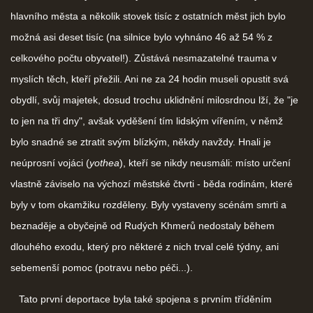
hlavního města a několik stovek tisíc z ostatních měst jich bylo
možná asi deset tisíc (na silnice bylo vyhnáno 46 až 54 % z
celkového počtu obyvatel!). Zůstává nesmazatelné trauma v
myslích těch, kteří přežili. Ani ne za 24 hodin museli opustit svá
obydlí, svůj majetek, dosud trochu uklidnění milosrdnou lží, že "je
to jen na tři dny", avšak vyděšení tím lidským vířením, v němž
bylo snadné se ztratit svým blízkým, někdy navždy. Hnali je
neúprosní vojáci (
yothea
), kteří se nikdy neusmáli: místo určení
vlastně záviselo na výchozí městské čtvrti - běda rodinám, které
byly v tom okamžiku rozděleny. Byly vystaveny scénám smrti a
beznaděje a obyčejně od Rudých Khmerů nedostaly během
dlouhého exodu, který pro některé z nich trval celé týdny, ani
sebemenší pomoc (potravu nebo péči...).
Tato první deportace byla také spojena s prvním tříděním