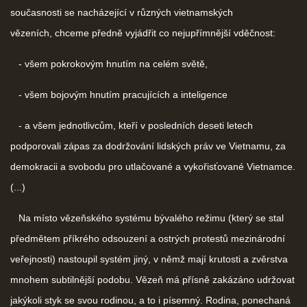
současnosti se nacházející v různých vietnamských
vězeních,
chceme předně vyjádřit co nejupřímnější vděčnost:
- všem pokrokovým hnutím na celém světě,
- všem bojovým hnutím pracujících a inteligence
- a všem jednotlivcům, kteří v posledních deseti letech
podporovali zápas za dodržování lidských práv ve Vietnamu, za
demokracii a svobodu pro utlačované a vykořisťované Vietnamce.
(...)
Na místo vězeňského systému bývalého režimu (který se stal
předmětem příkrého odsouzení a ostrých protestů mezinárodní
veřejnosti) nastoupil systém jiný, v němž mají krutosti a zvěrstva
mnohem subtilnější podobu. Vězeň má přísně zakázáno udržovat
jakýkoli styk se svou rodinou, a to i písemný. Rodina, ponechaná