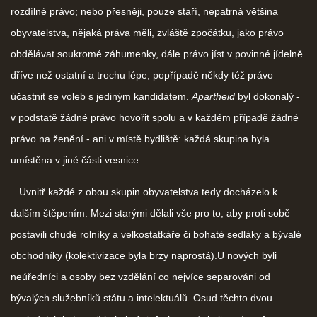
rozdílné právo; nebo přesněji, pouze staří, nepatrná většina
obyvatelstva, nějaká práva měli, zvláště zpočátku, jako právo
obdělávat soukromé záhumenky, dále právo jíst v povinné jídelně
dříve než ostatní a trochu lépe, popřípadě někdy též právo
účastnit se voleb s jediným kandidátem.
Apartheid
byl dokonalý -
v podstatě žádné právo hovořit spolu a v každém případě žádné
právo na ženění - ani v místě bydliště: každá skupina byla
umístěna v jiné části vesnice.
Uvnitř každé z obou skupin obyvatelstva tedy docházelo k
dalším štěpením. Mezi starými dělali vše pro to, aby proti sobě
postavili chudé rolníky a velkostatkáře či bohaté sedláky a bývalé
obchodníky (kolektivizace byla brzy naprostá).U nových byli
neúředníci a osoby bez vzdělání co nejvíce separováni od
bývalých služebníků státu a intelektuálů. Osud těchto dvou