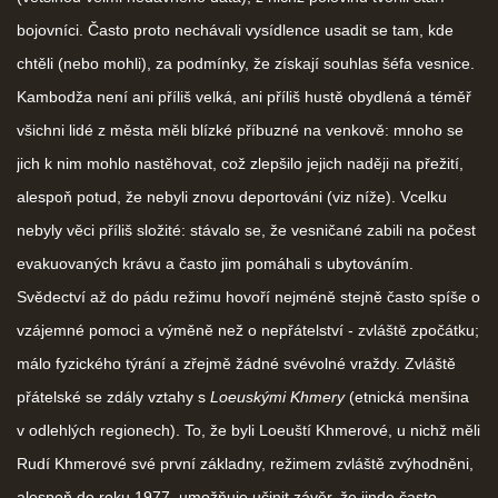
bojovníci. Často proto nechávali vysídlence usadit se tam, kde
chtěli (nebo mohli), za podmínky, že získají souhlas šéfa vesnice.
Kambodža není ani příliš velká, ani příliš hustě obydlená a téměř
všichni lidé z města měli blízké příbuzné na venkově: mnoho se
jich k nim mohlo nastěhovat, což zlepšilo jejich naději na přežití,
alespoň potud, že nebyli znovu deportováni (viz níže). Vcelku
nebyly věci příliš složité: stávalo se, že vesničané zabili na počest
evakuovaných krávu a často jim pomáhali s ubytováním.
Svědectví až do pádu režimu hovoří nejméně stejně často spíše o
vzájemné pomoci a výměně než o nepřátelství - zvláště zpočátku;
málo fyzického týrání a zřejmě žádné svévolné vraždy. Zvláště
přátelské se zdály vztahy s
Loeuskými Khmery
(etnická menšina
v odlehlých regionech). To, že byli Loeuští Khmerové, u nichž měli
Rudí Khmerové své první základny, režimem zvláště zvýhodněni,
alespoň do roku 1977, umožňuje učinit závěr, že jinde často