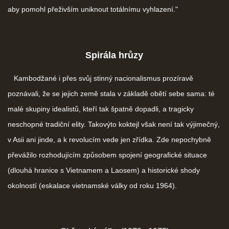
aby pomohl přeživším uniknout totálnímu vyhlazení."
Spirála hrůzy
Kambodžané i přes svůj stinný nacionalismus prozíravě
poznávali, že se jejich země stala v základě obětí sebe sama: té
malé skupiny idealistů, kteří tak špatně dopadli, a tragicky
neschopné tradiční elity. Takovýto koktejl však není tak výjimečný,
v Asii ani jinde, a k revolucím vede jen zřídka. Zde nepochybně
převážilo rozhodujícím způsobem spojení geografické situace
(dlouhá hranice s Vietnamem a Laosem) a historické shody
okolností (eskalace vietnamské války od roku 1964).