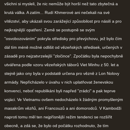
všichni si mysleli, že nic nemůže být horší než tato zbytečná a
krutá válka. A zatím... Rudí Khmerové ani nečekali na své
vítězství, aby ukázali svou zarážející způsobilost pro násilí a pro
nejkrajnější opatření. Země se postupně se svým
"osvobozováním" pokryla středisky pro převýchovu, jež bylo čím
dál tím méně možné odlišit od vězeňských středisek, určených v
zásadě pro nejzatvrzelejší "zločince". Zpočátku byla nepochybně
utvářena podle vzoru vězeňských táborů Viet Minhu z 50. let a
stejně jako ony byla v podstatě určena pro vězně z Lon Nolovy
armády. Nepřicházelo v úvahu v nich uplatňovat ženevskou
konvenci, neboť republikáni byli napřed "zrádci" a pak teprve
vojáci. Ve Vietnamu ovšem nedocházelo k žádným promyšleným
masakrům vězňů, ani Francouzů a ani domorodců. V Kambodži
naproti tomu měl ten nejpřísnější režim tendenci se rozšířit
obecně, a zdá se, že bylo od počátku rozhodnuto, že tím