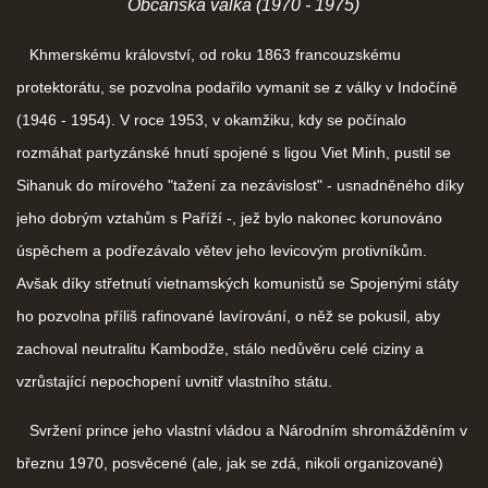
Občanská válka (1970 - 1975)
Khmerskému království, od roku 1863 francouzskému
protektorátu, se pozvolna podařilo vymanit se z války v Indočíně
(1946 - 1954). V roce 1953, v okamžiku, kdy se počínalo
rozmáhat partyzánské hnutí spojené s ligou Viet Minh, pustil se
Sihanuk do mírového "tažení za nezávislost" - usnadněného díky
jeho dobrým vztahům s Paříží -, jež bylo nakonec korunováno
úspěchem a podřezávalo větev jeho levicovým protivníkům.
Avšak díky střetnutí vietnamských komunistů se Spojenými státy
ho pozvolna příliš rafinované lavírování, o něž se pokusil, aby
zachoval neutralitu Kambodže, stálo nedůvěru celé ciziny a
vzrůstající nepochopení uvnitř vlastního státu.
Svržení prince jeho vlastní vládou a Národním shromážděním v
březnu 1970, posvěcené (ale, jak se zdá, nikoli organizované)