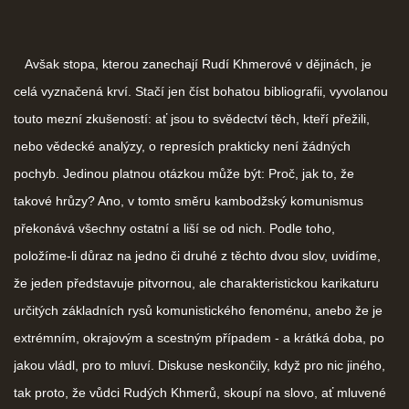
Avšak stopa, kterou zanechají Rudí Khmerové v dějinách, je
celá vyznačená krví. Stačí jen číst bohatou bibliografii, vyvolanou
touto mezní zkušeností: ať jsou to svědectví těch, kteří přežili,
nebo vědecké analýzy, o represích prakticky není žádných
pochyb. Jedinou platnou otázkou může být: Proč, jak to, že
takové hrůzy? Ano, v tomto směru kambodžský komunismus
překonává všechny ostatní a liší se od nich. Podle toho,
položíme-li důraz na jedno či druhé z těchto dvou slov, uvidíme,
že jeden představuje pitvornou, ale charakteristickou karikaturu
určitých základních rysů komunistického fenoménu, anebo že je
extrémním, okrajovým a scestným případem - a krátká doba, po
jakou vládl, pro to mluví. Diskuse neskončily, když pro nic jiného,
tak proto, že vůdci Rudých Khmerů, skoupí na slovo, ať mluvené