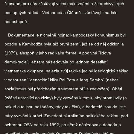
či psané, pro nás zůstávají velmi málo známí a že archivy jejich
postupných rádců - Vietnamců a Číňanů - zůstávají i nadále
nedostupné.
Dokumentace je nicméně hojná: kambodžský komunismus byl
pozdní a Kambodža byla též první zemí, jež se od něj odklonila
(1979), alespoň v jeho radikální formě. A podivná "lidová
demokracie", jež tam následovala po jednom desetiletí
vietnamské okupace, nalezla svůj takřka jediný ideologický základ
v odsouzení "genocidní kliky Pol Pota a Ieng Saryho" (neboť
socialismus byl předchozím traumatem příliš znevážen). Oběti
(zčásti uprchlíci do ciziny) byly vyzvány k tomu, aby promluvily (a
pokud o to jsou požádány, rády tak činí), a badatelé jsou do jisté
míry vyzváni k práci. Zavedení pluralitního politického režimu pod
ochranou OSN od roku 1992, po němž následovala dohoda o
prostředcích poskytnutých Kongresem Spojených států na