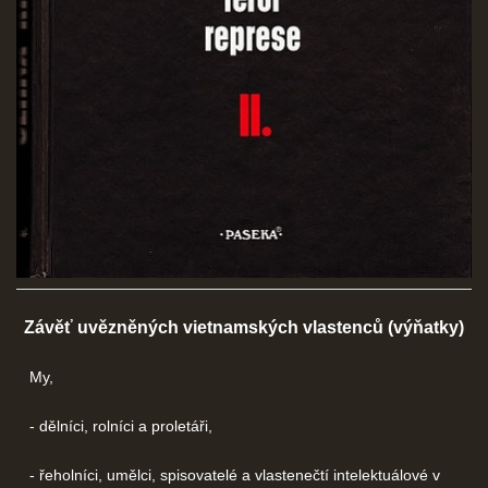
ČERNÁ KNIHA NACIONÁLNÍHO SOCIALISMU
ZLOČINY NACIONÁLNÍHO SOCIALISMU: FAKTA
NÁVŠTĚVNÍ KNIHA
© 2026 eStránky.cz
|
RSS
Závěť uvězněných vietnamských vlastenců (výňatky)
My,
- dělníci, rolníci a proletáři,
- řeholníci, umělci, spisovatelé a vlastenečtí intelektuálové v