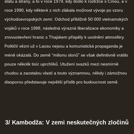
státu a strany, a to v roce 1979, kdy došlo k roztržce s Čínou, a v
roce 1990, kdy některé z nich zlákala možnost vývoje po vzoru
východoevropských zemí. Odchod přibližně 50 000 vietnamských
vojáků v roce 1988, následná výrazná liberalizace ekonomiky a
znovuotevření hranic s Thajskem přispěly k uvolnění atmosféry.
Političtí vězni už v Laosu nejsou a komunistická propaganda je
méně okázalá. Do země "milionu slonů" se však definitivně vrátilo
pouze několik tisíc uprchlíků. Utužení svazků mezi nesmírně
chudou a zaostalou vlastí a touto významnou, někdy i zámožnou
diasporou představuje největší příslib pro budoucnost země.
3/ Kambodža: V zemi neskutečných zločinů