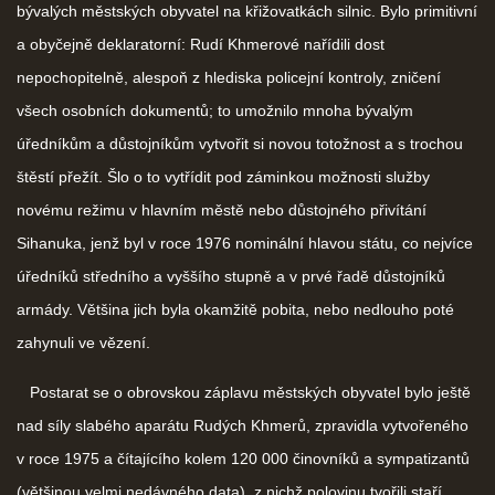
bývalých městských obyvatel na křižovatkách silnic. Bylo primitivní
a obyčejně deklaratorní: Rudí Khmerové nařídili dost
nepochopitelně, alespoň z hlediska policejní kontroly, zničení
všech osobních dokumentů; to umožnilo mnoha bývalým
úředníkům a důstojníkům vytvořit si novou totožnost a s trochou
štěstí přežít. Šlo o to vytřídit pod záminkou možnosti služby
novému režimu v hlavním městě nebo důstojného přivítání
Sihanuka, jenž byl v roce 1976 nominální hlavou státu, co nejvíce
úředníků středního a vyššího stupně a v prvé řadě důstojníků
armády. Většina jich byla okamžitě pobita, nebo nedlouho poté
zahynuli ve vězení.
Postarat se o obrovskou záplavu městských obyvatel bylo ještě
nad síly slabého aparátu Rudých Khmerů, zpravidla vytvořeného
v roce 1975 a čítajícího kolem 120 000 činovníků a sympatizantů
(většinou velmi nedávného data), z nichž polovinu tvořili staří