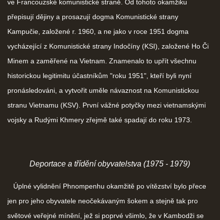
ve Francouzské komunistické straně. Od tohoto okamžiku
přepisují dějiny a prosazují dogma Komunistické strany
Kampučie, založené r. 1960, a ne jako v roce 1951 dogma
vycházející z Komunistické strany Indočíny (KSI), založené Ho Či
Minem a zaměřené na Vietnam. Znamenalo to upřít všechnu
historickou legitimitu účastníkům "roku 1951", kteří byli nyní
pronásledováni, a vytvořit uměle návaznost na Komunistickou
stranu Vietnamu (KSV). První vážné potyčky mezi vietnamskými
vojsky a Rudými Khmery zřejmě také spadají do roku 1973.
Deportace a třídění obyvatelstva (1975 - 1979)
Úplné vylidnění Phnompenhu okamžitě po vítězství bylo přece
jen pro jeho obyvatele neočekávaným šokem a stejně tak pro
světové veřejné mínění, jež si poprvé všimlo, že v Kambodži se