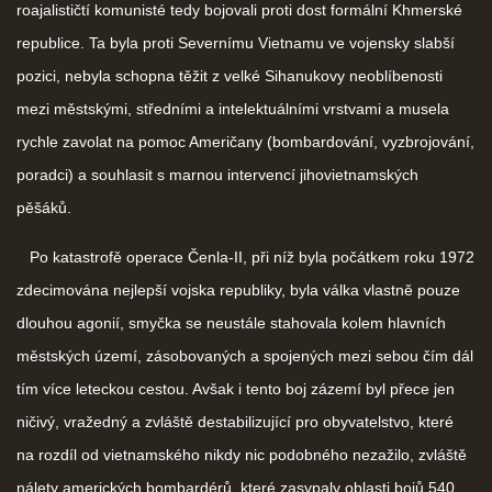
roajalističtí komunisté tedy bojovali proti dost formální Khmerské
republice. Ta byla proti Severnímu Vietnamu ve vojensky slabší
pozici, nebyla schopna těžit z velké Sihanukovy neoblíbenosti
mezi městskými, středními a intelektuálními vrstvami a musela
rychle zavolat na pomoc Američany (bombardování, vyzbrojování,
poradci) a souhlasit s marnou intervencí jihovietnamských
pěšáků.
Po katastrofě operace Čenla-II, při níž byla počátkem roku 1972
zdecimována nejlepší vojska republiky, byla válka vlastně pouze
dlouhou agonií, smyčka se neustále stahovala kolem hlavních
městských území, zásobovaných a spojených mezi sebou čím dál
tím více leteckou cestou. Avšak i tento boj zázemí byl přece jen
ničivý, vražedný a zvláště destabilizující pro obyvatelstvo, které
na rozdíl od vietnamského nikdy nic podobného nezažilo, zvláště
nálety amerických bombardérů, které zasypaly oblasti bojů 540