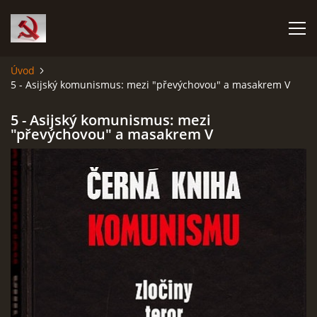
Úvod
5 - Asijský komunismus: mezi "převýchovou" a masakrem V
HISTORIE KOMUNISMU
5 - Asijský komunismus: mezi
ČERNÁ KNIHA KOMUNISMU I.
"převýchovou" a masakrem V
ČERNÁ KNIHA KOMUNISMU II.
RUDÝ HLADOMOR: STALINOVA VÁLKA NA UKRAJINĚ
KATYŇSKÝ MASAKR
OSTATNÍ ZLOČINY KOMUNISMU