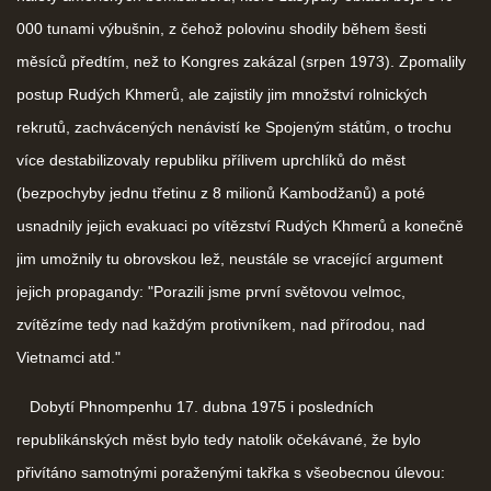
000 tunami výbušnin, z čehož polovinu shodily během šesti
měsíců předtím, než to Kongres zakázal (srpen 1973). Zpomalily
postup Rudých Khmerů, ale zajistily jim množství rolnických
rekrutů, zachvácených nenávistí ke Spojeným státům, o trochu
více destabilizovaly republiku přílivem uprchlíků do měst
(bezpochyby jednu třetinu z 8 milionů Kambodžanů) a poté
usnadnily jejich evakuaci po vítězství Rudých Khmerů a konečně
jim umožnily tu obrovskou lež, neustále se vracející argument
jejich propagandy: "Porazili jsme první světovou velmoc,
zvítězíme tedy nad každým protivníkem, nad přírodou, nad
Vietnamci atd."
Dobytí Phnompenhu 17. dubna 1975 i posledních
republikánských měst bylo tedy natolik očekávané, že bylo
přivítáno samotnými poraženými takřka s všeobecnou úlevou: