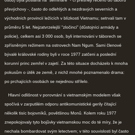
převýchovy -, často do odlehlých a nezdravých severních a
východních provincií ležících v blízkosti Vietnamu; setrvali tam v
průměru 5 let. Nejzatvrzelejší "zločinci" (důstojníci armády a
policie), celkem asi 3 000 osob, byli internováni v táborech se
zpřísněným režimem na ostrovech Nam Ngum. Sami členové
bývalé královské rodiny byli v roce 1977 zatčeni a poslední
korunní princ zemřel v zajetí. Za této situace docházelo k mnoha
pokusům o útěk ze země, z nichž mnohé poznamenalo drama:
po prchajících osobách se nejednou střílelo.
Hlavní odlišnost v porovnání s vietnamským modelem však
spočívá v zarputilém odporu antikomunistické gerily čítající
několik tisíc bojovníků, povětšinou Monů. Kolem roku 1977
znepokojovaly tyto bojůvky vietnamskou moc do té míry, že je
nechala bombardovat svým letectvem; v této souvislosti byl často