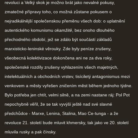
revoluci a Velký skok je možno brát jako nevalné pokusy,
zmatečné přípravy toho, co možná zůstane pokusem o
nejradikálnější společenskou přeměnu všech dob: o uplatnění
autentického komunismu
okamžitě
, bez onoho dlouhého
přechodného období, jež se zdálo být součástí základů
marxisticko-leninské věrouky. Zde byly peníze zrušeny,
všeobecná kolektivizace dokončena ani ne za dva roky,
společenské rozdíly zrušeny vyhlazením všech majetných,
intelektuálních a obchodních vrstev, tisíciletý antagonismus mezi
venkovem a městy vyřešen zničením měst během jednoho týdne.
Bylo potřeba jen chtít, velmi silně, a na zemi nastane ráj: Pol Pot
nepochybně věřil, že se tak vyvýší ještě nad své slavné
předchůdce - Marxe, Lenina, Stalina, Mao Ce-tunga - a že
revoluce 21. století bude mluvit khmersky, tak jako ve 20. století
mluvila rusky a pak čínsky.