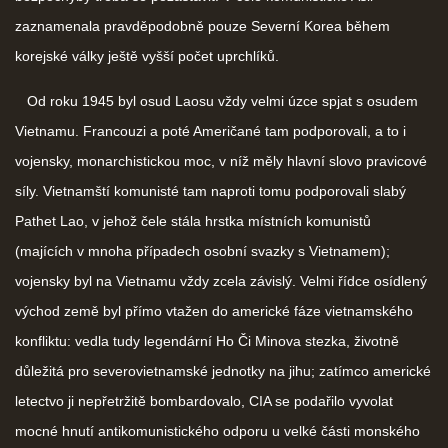
zaznamenala pravděpodobně pouze Severní Korea během
korejské války ještě vyšší počet uprchlíků.
Od roku 1945 byl osud Laosu vždy velmi úzce spjat s osudem
Vietnamu. Francouzi a poté Američané tam podporovali, a to i
vojensky, monarchistickou moc, v níž měly hlavní slovo pravicové
síly. Vietnamští komunisté tam naproti tomu podporovali slabý
Pathet Lao, v jehož čele stála hrstka místních komunistů
(majících v mnoha případech osobní svazky s Vietnamem);
vojensky byl na Vietnamu vždy zcela závislý. Velmi řídce osídlený
východ země byl přímo vtažen do americké fáze vietnamského
konfliktu: vedla tudy legendární Ho Či Minova stezka, životně
důležitá pro severovietnamské jednotky na jihu; zatímco americké
letectvo ji nepřetržitě bombardovalo, CIA se podařilo vyvolat
mocné hnutí antikomunistického odporu u velké části monského