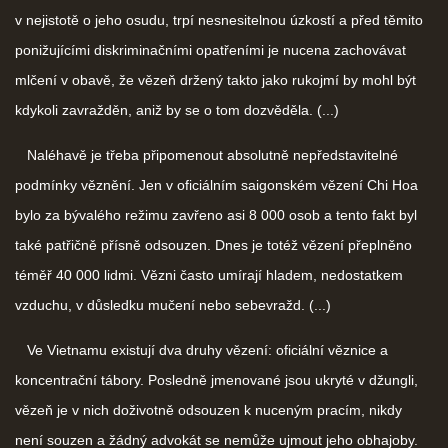
v nejistotě o jeho osudu, trpí nesnesitelnou úzkostí a před těmito
ponižujícími diskriminačními opatřeními je nucena zachovávat
mlčení v obavě, že vězeň držený takto jako rukojmí by mohl být
kdykoli zavražděn, aniž by se o tom dozvěděla. (...)
Naléhavě je třeba připomenout absolutně nepředstavitelné
podmínky věznění. Jen v oficiálním saigonském vězení Chi Hoa
bylo za bývalého režimu zavřeno asi 8 000 osob a tento fakt byl
také patřičně přísně odsouzen. Dnes je totéž vězení přeplněno
téměř 40 000 lidmi. Vězni často umírají hladem, nedostatkem
vzduchu, v důsledku mučení nebo sebevražd. (...)
Ve Vietnamu existují dva druhy vězení: oficiální věznice a
koncentrační tábory. Posledně jmenované jsou ukryté v džungli,
vězeň je v nich doživotně odsouzen k nuceným pracím, nikdy
není souzen a žádný advokát se nemůže ujmout jeho obhajoby.