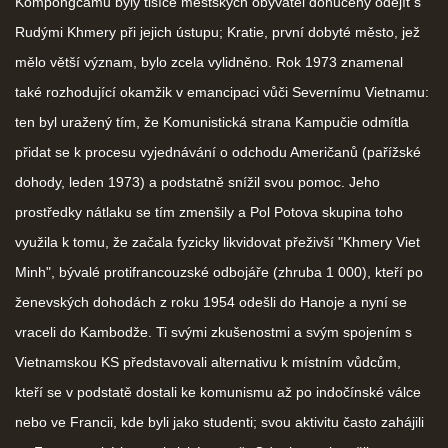
Kompongčamu byly tisíce městských obyvatel donuceny odejít s
Rudými Khmery při jejich ústupu; Kratie, první dobyté město, jež
mělo větší význam, bylo zcela vylidněno. Rok 1973 znamenal
také rozhodující okamžik v emancipaci vůči Severnímu Vietnamu:
ten byl uražený tím, že Komunistická strana Kampučie odmítla
přidat se k procesu vyjednávání o odchodu Američanů (pařížské
dohody, leden 1973) a podstatně snížil svou pomoc. Jeho
prostředky nátlaku se tím zmenšily a Pol Potova skupina toho
využila k tomu, že začala fyzicky likvidovat přeživší "Khmery Viet
Minh", bývalé protifrancouzské odbojáře (zhruba 1 000), kteří po
ženevských dohodách z roku 1954 odešli do Hanoje a nyní se
vraceli do Kambodže. Ti svými zkušenostmi a svým spojením s
Vietnamskou KS představovali alternativu k místním vůdcům,
kteří se v podstatě dostali ke komunismu až po indočínské válce
nebo ve Francii, kde byli jako studenti; svou aktivitu často zahájili