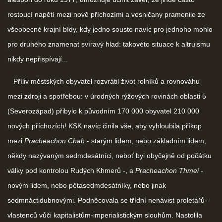
rostoucí napětí mezi nově příchozími a vesničany pramenilo ze
všeobecné krajní bídy, kdy jedno sousto navíc pro jednoho mohlo
pro druhého znamenat svíravý hlad: takovéto situace k altruismu
nikdy nepřispívají...
Příliv městských obyvatel rozvrátil život rolníků a rovnováhu
mezi zdroji a spotřebou: v úrodných rýžových rovinách oblasti 5
(Severozápad) přibylo k původním 170 000 obyvatel 210 000
nových příchozích! KSK navíc činila vše, aby vyhloubila příkop
mezi
Pracheachon Chah
- starým lidem, nebo základním lidem,
někdy nazývaným sedmdesátníci, neboť byl obyčejně od počátku
války pod kontrolou Rudých Khmerů -, a
Pracheachon Thmei
-
novým lidem, nebo pětasedmdesátníky, nebo jinak
sedmnáctidubnovými. Podněcovala se třídní nenávist proletářů-
vlastenců vůči kapitalistům-imperialistickým slouhům. Nastolila