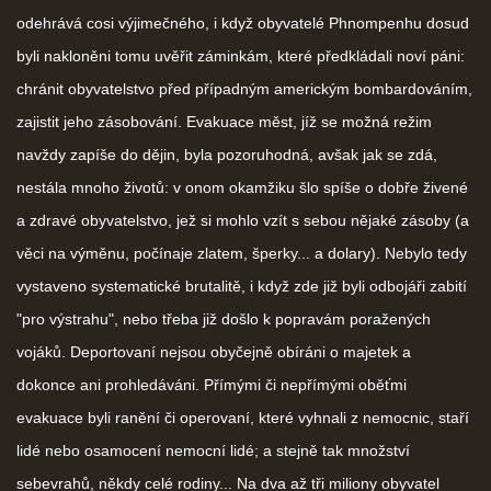
odehrává cosi výjimečného, i když obyvatelé Phnompenhu dosud
byli nakloněni tomu uvěřit záminkám, které předkládali noví páni:
chránit obyvatelstvo před případným americkým bombardováním,
zajistit jeho zásobování. Evakuace měst, jíž se možná režim
navždy zapíše do dějin, byla pozoruhodná, avšak jak se zdá,
nestála mnoho životů: v onom okamžiku šlo spíše o dobře živené
a zdravé obyvatelstvo, jež si mohlo vzít s sebou nějaké zásoby (a
věci na výměnu, počínaje zlatem, šperky... a dolary). Nebylo tedy
vystaveno systematické brutalitě, i když zde již byli odbojáři zabití
"pro výstrahu", nebo třeba již došlo k popravám poražených
vojáků. Deportovaní nejsou obyčejně obíráni o majetek a
dokonce ani prohledáváni. Přímými či nepřímými oběťmi
evakuace byli ranění či operovaní, které vyhnali z nemocnic, staří
lidé nebo osamocení nemocní lidé; a stejně tak množství
sebevrahů, někdy celé rodiny... Na dva až tři miliony obyvatel