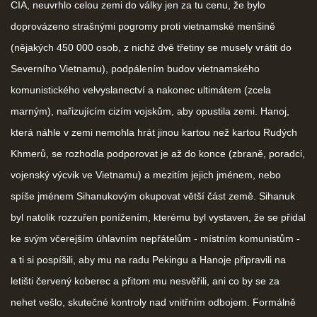
CIA, neuvrhlo celou zemi do války jen za tu cenu, že bylo
doprovázeno strašnými pogromy proti vietnamské menšině
(nějakých 450 000 osob, z nichž dvě třetiny se musely vrátit do
Severního Vietnamu), podpálením budov vietnamského
komunistického velvyslanectví a nakonec ultimátem (zcela
marným), nařizujícím cizím vojskům, aby opustila zemi. Hanoj,
která náhle v zemi nemohla hrát jinou kartou než kartou Rudých
Khmerů, se rozhodla podporovat je až do konce (zbraně, poradci,
vojenský výcvik ve Vietnamu) a mezitím jejich jménem, nebo
spíše jménem Sihanukovým okupovat větší část země. Sihanuk
byl natolik rozzuřen ponížením, kterému byl vystaven, že se přidal
ke svým včerejším úhlavním nepřátelům - místním komunistům -
a ti si pospíšili, aby mu na radu Pekingu a Hanoje připravili na
letišti červený koberec a přitom mu nesvěřili, ani co by se za
nehet vešlo, skutečné kontroly nad vnitřním odbojem. Formálně