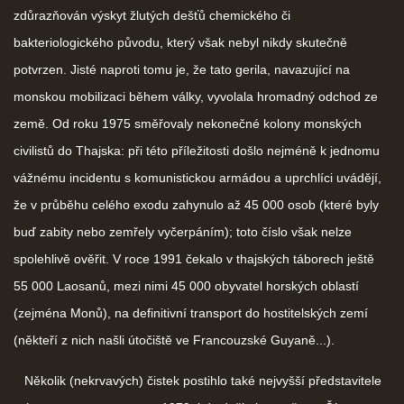
zdůrazňován výskyt žlutých dešťů chemického či
bakteriologického původu, který však nebyl nikdy skutečně
potvrzen. Jisté naproti tomu je, že tato gerila, navazující na
monskou mobilizaci během války, vyvolala hromadný odchod ze
země. Od roku 1975 směřovaly nekonečné kolony monských
civilistů do Thajska: při této příležitosti došlo nejméně k jednomu
vážnému incidentu s komunistickou armádou a uprchlíci uvádějí,
že v průběhu celého exodu zahynulo až 45 000 osob (které byly
buď zabity nebo zemřely vyčerpáním); toto číslo však nelze
spolehlivě ověřit. V roce 1991 čekalo v thajských táborech ještě
55 000 Laosanů, mezi nimi 45 000 obyvatel horských oblastí
(zejména Monů), na definitivní transport do hostitelských zemí
(někteří z nich našli útočiště ve Francouzské Guyaně...).
Několik (nekrvavých) čistek postihlo také nejvyšší představitele