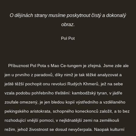
O dějinách strany musíme poskytnout čistý a dokonalý
obraz.
Pol Pot
Příbuznost Pol Pota s Mao Ce-tungem je zřejmá. Jsme zde ale
jen u prvního z paradoxů, díky nimž je tak těžké analyzovat a
ještě těžší pochopit onu revoluci Rudých Khmerů, jež na sebe
vzala podobu pohřebního třeštění: kambodžský tyran, v jádře
zoufale omezený, je jen bledou kopií výstředního a vzdělaného
pekingského aristokrata, schopného koneckonců založit, a to bez
rozhodující vnější pomoci, v nejlidnatější zemi na zeměkouli
režim, jehož živostnost se dosud nevyčerpala. Naopak kulturní