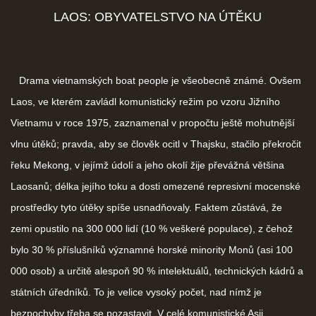
LAOS: OBYVATELSTVO NA ÚTĚKU
Drama vietnamských boat people je všeobecně známé. Ovšem
Laos, ve kterém zavládl komunistický režim po vzoru Jižního
Vietnamu v roce 1975, zaznamenal v propočtu ještě mohutnější
vlnu útěků; pravda, aby se člověk ocitl v Thajsku, stačilo překročit
řeku Mekong, v jejímž údolí a jeho okolí žije převážná většina
Laosanů; délka jejího toku a dosti omezené represivní mocenské
prostředky tyto útěky spíše usnadňovaly. Faktem zůstává, že
zemi opustilo na 300 000 lidí (10 % veškeré populace), z čehož
bylo 30 % příslušníků významné horské minority Monů (asi 100
000 osob) a určitě alespoň 90 % intelektuálů, technických kádrů a
státních úředníků. To je velice vysoký počet, nad nímž je
bezpochyby třeba se pozastavit. V celé komunistické Asii