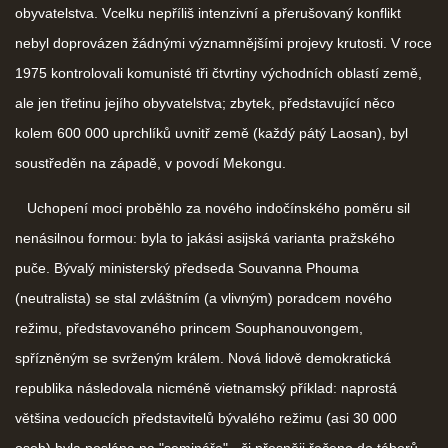
obyvatelstva. Vcelku nepříliš intenzivní a přerušovaný konflikt
nebyl doprovázen žádnými významnějšími projevy krutosti. V roce
1975 kontrolovali komunisté tři čtvrtiny východních oblastí země,
ale jen třetinu jejího obyvatelstva; zbytek, představující něco
kolem 600 000 uprchlíků uvnitř země (každý pátý Laosan), byl
soustředěn na západě, v povodí Mekongu.
Uchopení moci proběhlo za nového indočínského poměru sil
nenásilnou formou: byla to jakási asijská varianta pražského
puče. Bývalý ministerský předseda Souvanna Phouma
(neutralista) se stal zvláštním (a vlivným) poradcem nového
režimu, představovaného princem Souphanouvongem,
spřízněným se svrženým králem. Nová lidově demokratická
republika následovala nicméně vietnamský příklad: naprostá
většina vedoucích představitelů bývalého režimu (asi 30 000
osob) byla poslána na "semináře" - či přesněji řečeno do táborů